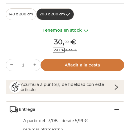
140 x 200 cm
200 x 200 cm
Tenemos en stock
30
,
€
00
-50 %
59,99 €
Añadir a la cesta
Acumula
3
punto(s) de fidelidad con este
artículo.
Entrega
A partir del 13/08 - desde 5,99 €
para más información >