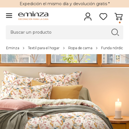
Expedición
el mismo día y
devolución gratis
*
DECORACIÓN PARA LA CASA
Eminza
Textil para el hogar
Ropa de cama
Funda nórdica