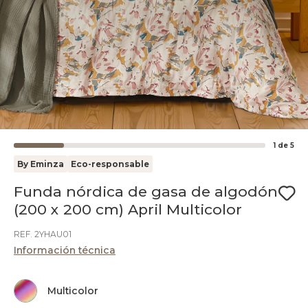
1
de
5
By Eminza
Eco-responsable
Funda nórdica de gasa de algodón
(200 x 200 cm) April Multicolor
REF. 2YHAU01
Información técnica
Multicolor