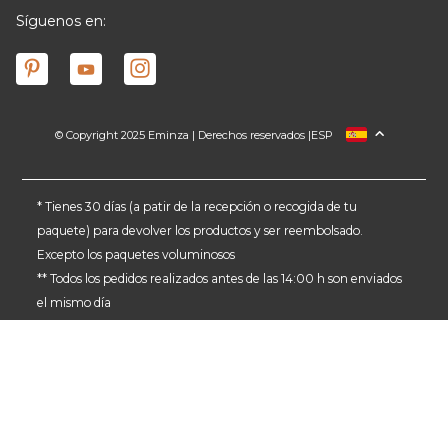
Síguenos en:
© Copyright 2025 Eminza | Derechos reservados |
ESP
FRANCIA
ITALIA
ALEMANIA
* Tienes 30 días (a patir de la recepción o recogida de tu
paquete) para devolver los productos y ser reembolsado.
PAÍSES BAJOS
Excepto los paquetes voluminosos
SUIZA
** Todos los pedidos realizados antes de las 14:00 h son enviados
DANMARK
el mismo día