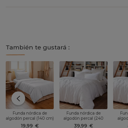
También te gustará :
Funda nórdica de
Funda nórdica de
Fun
algodón percal (140 cm)
algodón percal (240
algod
Cali Blanca
cm) Cali Blanca
cm
19,99
€
39,99
€