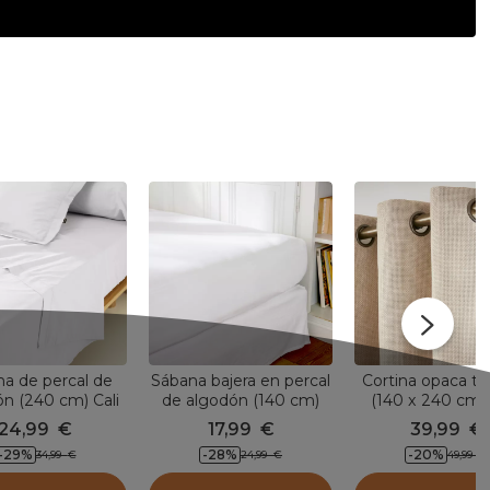
a de percal de
Sábana bajera en percal
Cortina opaca t
n (240 cm) Cali
de algodón (140 cm)
(140 x 240 cm)
Blanco
Cali Blanco
Beige gris
24,99
€
17,99
€
39,99
€
-29
%
-28
%
-20
%
34,99
€
24,99
€
49,99
€