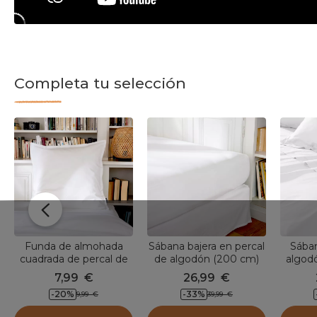
Completa tu selección
Funda de almohada
Sábana bajera en percal
Sában
cuadrada de percal de
de algodón (200 cm)
algodó
algodón (65 cm) Cali
Cali Blanco
7,99
€
26,99
€
Blanco
-20
%
-33
%
9,99
€
39,99
€