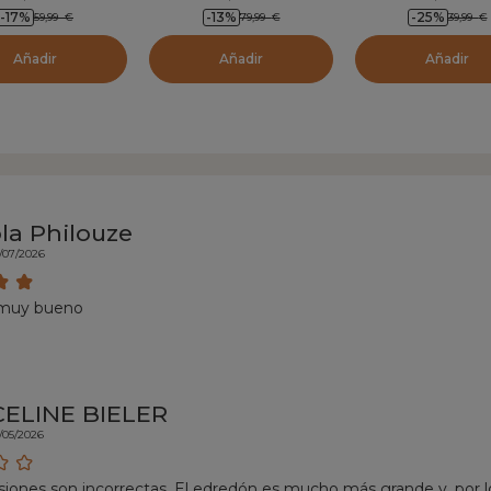
Albaricoqu
-17
%
-13
%
-25
%
59,99
€
79,99
€
39,99
€
Añadir
Añadir
Añadir
a Philouze
3/07/2026
 muy bueno
CELINE BIELER
/05/2026
iones son incorrectas. El edredón es mucho más grande y, por lo