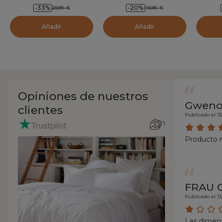
-33
%
-20
%
29,99
€
49,99
€
Añadir
Añadir
Opiniones de nuestros
Gwenol
clientes
Publicado el 1
1
Producto
FRAU 
Publicado el 13
Las dimens