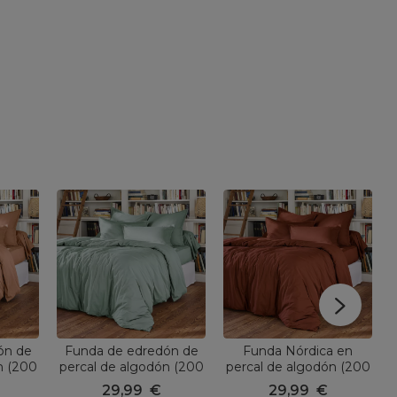
ón de
Funda de edredón de
Funda Nórdica en
n (200
percal de algodón (200
percal de algodón (200
 Rosa
x 200 cm) Cali Verde
cm) Cali Terracota
29,99
€
29,99
€