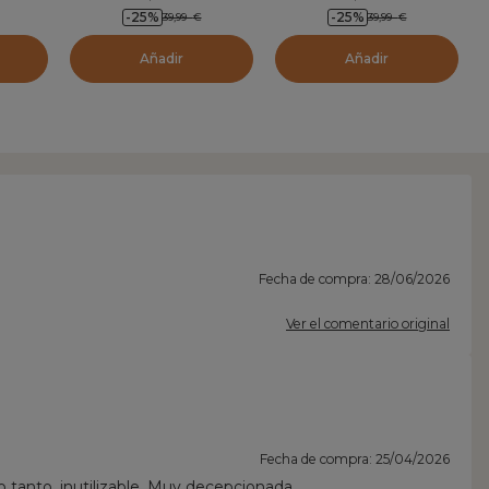
e
eucalipto
-25
%
-25
%
39,99
€
39,99
€
Añadir
Añadir
Fecha de compra: 28/06/2026
Ver el comentario original
Fecha de compra: 25/04/2026
 tanto, inutilizable. Muy decepcionada.