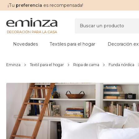
¡Tu
preferencia
es recompensada!
DECORACIÓN PARA LA CASA
Novedades
Textiles para el hogar
Decoración ext
Eminza
Textil para el hogar
Ropa de cama
Funda nórdica