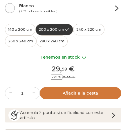
Blanco
( + 12 colores disponibles )
140 x 200 cm
200 x 200 cm
240 x 220 cm
260 x 240 cm
280 x 240 cm
Tenemos en stock
29
,
€
99
-25 %
39,99 €
Añadir a la cesta
Acumula
2
punto(s) de fidelidad con este
artículo.