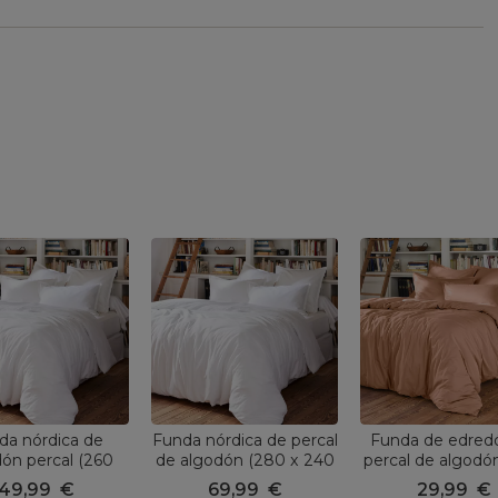
da nórdica de
Funda nórdica de percal
Funda de edred
ón percal (260
de algodón (280 x 240
percal de algodó
) Cali Blanca
cm) Cali Blanco
x 200 cm) Cali
49,99
€
69,99
€
29,99
€