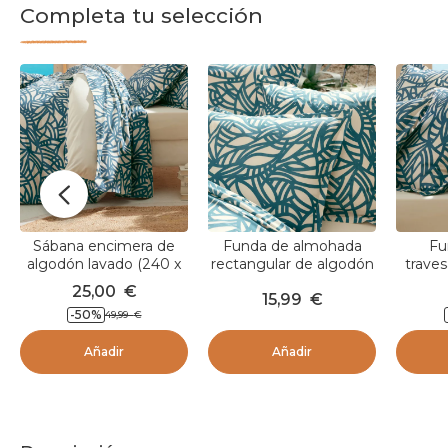
Completa tu selección
Sábana encimera de
Funda de almohada
Fu
algodón lavado (240 x
rectangular de algodón
trave
310 cm) Serena Azul
lavado (50 x 70 cm)
lavado
25,00
€
15,99
€
Serena Azul
-50
%
49,99
€
Añadir
Añadir