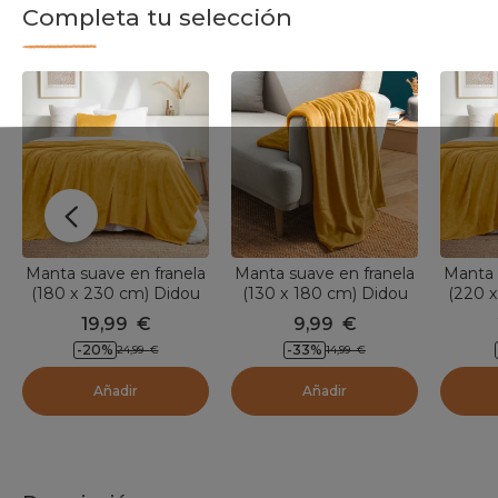
Completa tu selección
Manta suave en franela
Manta suave en franela
Manta 
(180 x 230 cm) Didou
(130 x 180 cm) Didou
(220 
Mostaza Amarilla
Mostaza Amarilla
Mos
19,99
€
9,99
€
-20
%
-33
%
24,99
€
14,99
€
Añadir
Añadir