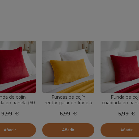
nda de cojín
Fundas de cojín
Funda de coj
da en franela (60
rectangular en franela
cuadrada en frane
cm) Didou Rojo
(40 x 60 cm) Didou
x 45 cm) Didou
9,99
€
6,99
€
5,99
€
Mostaza Amarillo
Añadir
Añadir
Añadir