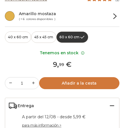
Amarillo mostaza
( + 6 colores disponibles )
40 x 60 cm
45 x 45 cm
60 x 60 cm
Tenemos en stock
9
,
€
99
Añadir a la cesta
Entrega
A partir del 12/08 - desde 5,99 €
para más información >