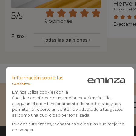
Herve 
Publicado el 0
5
/5
6 opiniones
Exactamen
Filtro :
Todas las opiniones
Escríbenos