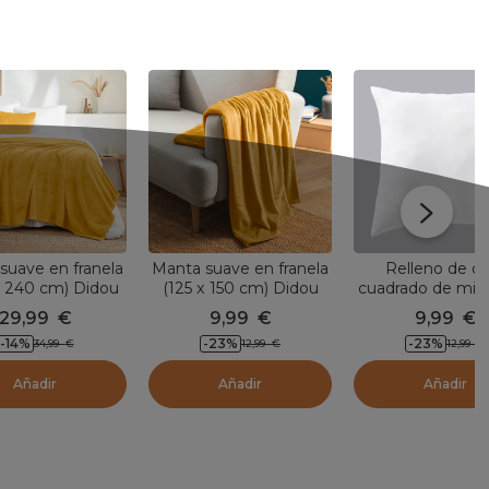
suave en franela
Manta suave en franela
Relleno de co
x 240 cm) Didou
(125 x 150 cm) Didou
cuadrado de micr
taza amarilla
Mostaza Amarilla
(60 x 60 cm) A
29,99
€
9,99
€
9,99
€
Blanco
-14
%
-23
%
-23
%
34,99
€
12,99
€
12,99
€
Añadir
Añadir
Añadir