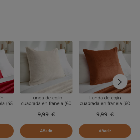
ín
Funda de cojín
Funda de cojín
la (45
cuadrada en franela (60
cuadrada en franela (60
 Rojo
x 60 cm) Didou Beige
x 60 cm) Didou Cobre
9,99
€
9,99
€
greige
Añadir
Añadir