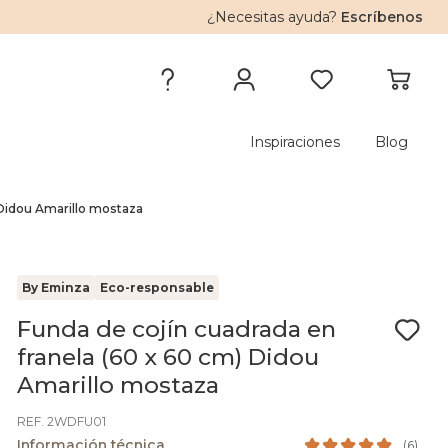
¿Necesitas ayuda?
Escríbenos
Inspiraciones
Blog
 Didou Amarillo mostaza
By Eminza
Eco-responsable
Funda de cojín cuadrada en
franela (60 x 60 cm) Didou
Amarillo mostaza
REF. 2WDFU01
Información técnica
(
6
)