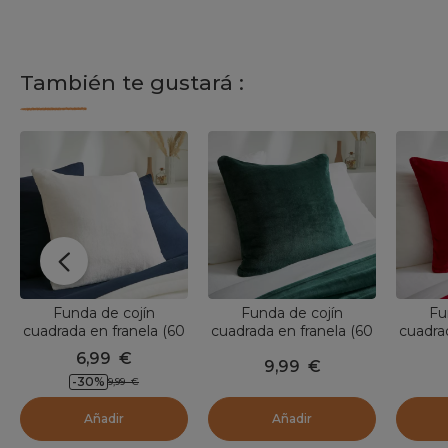
También te gustará :
Funda de cojín
Funda de cojín
Fu
cuadrada en franela (60
cuadrada en franela (60
cuadra
x 60 cm) Didou Marfil
x 60 cm) Didou Verde
x 60 
6,99
€
9,99
€
-30
%
9,99
€
Añadir
Añadir