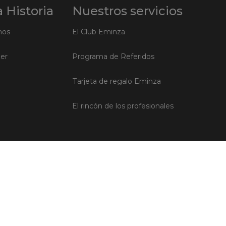
 Historia
Nuestros servicios
mos
El Club Eminza
ler
Programa de Referidos
Tarjeta de regalo Eminza
El rincón de los profesionales