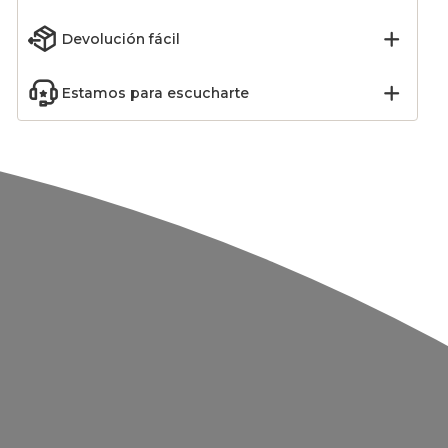
Devolución fácil
Estamos para escucharte
jín
Cojín cuadrado en
Cojín cuadrado en
ofibra
algodón (60 x 60 cm)
algodón (40 x 40 cm)
éris
Pixel Amarillo Mostaza
Pixel Mostaza Amarilla
12,99
€
7,99
€
-24
%
-11
%
16,99
€
8,99
€
Añadir
Añadir