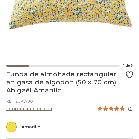
1
de
5
Funda de almohada rectangular
en gasa de algodón (50 x 70 cm)
Abigaël Amarillo
REF. 2UPWU01
Información técnica
(
2
)
Amarillo