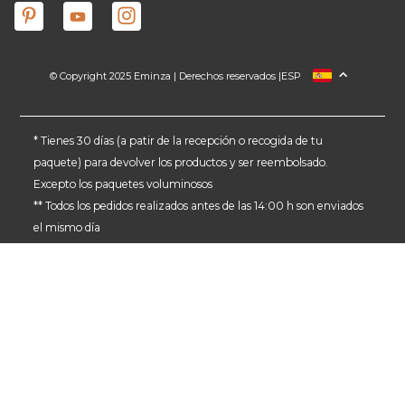
© Copyright 2025 Eminza | Derechos reservados |
ESP
FRANCIA
ITALIA
ALEMANIA
* Tienes 30 días (a patir de la recepción o recogida de tu
paquete) para devolver los productos y ser reembolsado.
PAÍSES BAJOS
Excepto los paquetes voluminosos
SUIZA
** Todos los pedidos realizados antes de las 14:00 h son enviados
DANMARK
el mismo día