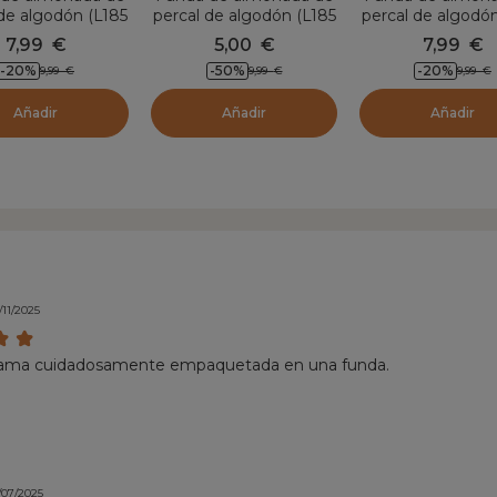
de algodón (L185
percal de algodón (L185
percal de algodón
) Cali Taupe
cm) Cali Cielo azul
cm) Cali Verde 
7,99
€
5,00
€
7,99
€
-20
%
-50
%
-20
%
9,99
€
9,99
€
9,99
€
Añadir
Añadir
Añadir
/11/2025
ama cuidadosamente empaquetada en una funda.
/07/2025