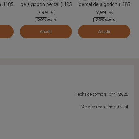
 (L185
de algodón percal (L185
percal de algodón (L185
romero
cm) Cali Amarillo
cm) Cali Camel
7,99
€
7,99
€
mostaza
-20
%
-20
%
9,99
€
9,99
€
Añadir
Añadir
Fecha de compra: 04/11/2025
Ver el comentario original