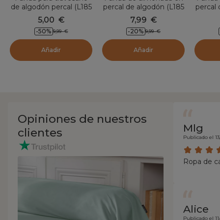
de algodón percal (L185
percal de algodón (L185
percal 
cm) Cali Azul trullo
cm) Cali Terracota
cm
5,00
€
7,99
€
-50
%
-20
%
9,99
€
9,99
€
Añadir
Añadir
Opiniones de nuestros
Mlg
clientes
Publicado el 13
Ropa de c
Alice
Publicado el 11