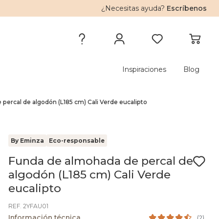
¿Necesitas ayuda?
Escríbenos
Inspiraciones
Blog
percal de algodón (L185 cm) Cali Verde eucalipto
By Eminza
Eco-responsable
Funda de almohada de percal de
algodón (L185 cm) Cali Verde
eucalipto
REF. 2YFAU01
Información técnica
(
2
)