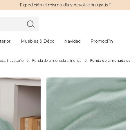
Expedición
el mismo día y
devolución gratis
*
erior
Muebles & Déco
Navidad
Promoci?n
da, travesaño
Funda de almohada cilíndrica
Funda de almohada de 