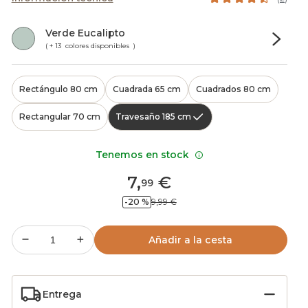
Verde Eucalipto
( + 13 colores disponibles )
Rectángulo 80 cm
Cuadrada 65 cm
Cuadrados 80 cm
Rectangular 70 cm
Travesaño 185 cm
Tenemos en stock
7
,
€
99
-20 %
9,99 €
Añadir a la cesta
Entrega