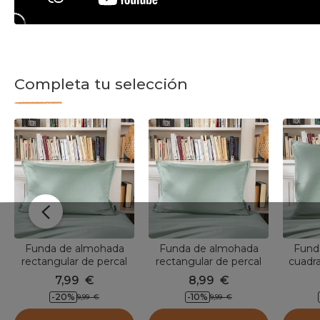
Completa tu selección
Funda de almohada
Funda de almohada
Fund
rectangular de percal
rectangular de percal
cuadra
de algodón (50 x 70
de algodón (50 x 80
algod
7,99
€
8,99
€
cm) Cali Verde eucalipto
cm) Cali Verde eucalipto
Cali 
-20
%
-10
%
9,99
€
9,99
€