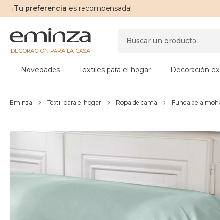
¡Tu
preferencia
es recompensada!
DECORACIÓN PARA LA CASA
Novedades
Textiles para el hogar
Decoración ext
Eminza
Textil para el hogar
Ropa de cama
Funda de almoha