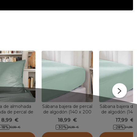
a de almohada
Sábana bajera de percal
Sábana bajera de 
da de percal de
de algodón (140 x 200
de algodón (140
ón (80 x 80 cm)
cm) Cali Verde eucalipto
cm) Cali Verde eu
8,99
€
18,99
€
17,99
€
Verde eucalipto
-18
%
-30
%
-28
%
10,99
€
26,99
€
24,99
€