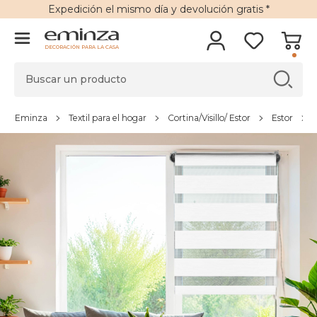
Expedición
el mismo día y
devolución gratis
*
DECORACIÓN PARA LA CASA
Eminza
Textil para el hogar
Cortina/Visillo/ Estor
Estor