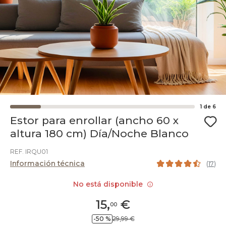
1
de
6
Estor para enrollar (ancho 60 x
altura 180 cm) Día/Noche Blanco
REF. IRQU01
Información técnica
(
17
)
No está disponible
15
,
€
00
-50 %
29,99 €