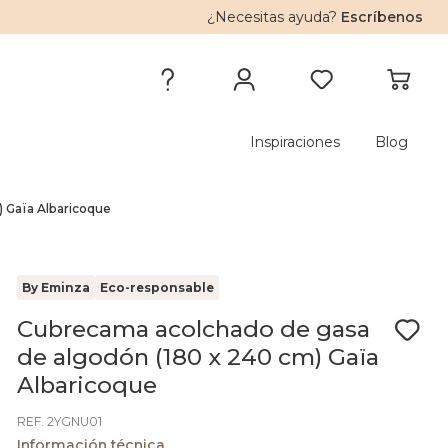
¿Necesitas ayuda?
Escríbenos
Inspiraciones
Blog
 Gaïa Albaricoque
By Eminza
Eco-responsable
Cubrecama acolchado de gasa
de algodón (180 x 240 cm) Gaïa
Albaricoque
REF. 2YGNU01
Información técnica