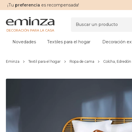
¡Tu
preferencia
es recompensada!
DECORACIÓN PARA LA CASA
Novedades
Textiles para el hogar
Decoración ext
Eminza
Textil para el hogar
Ropa de cama
Colcha, Edredón