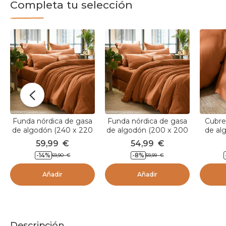
Completa tu selección
Funda nórdica de gasa
Funda nórdica de gasa
Cubre
de algodón (240 x 220
de algodón (200 x 200
de al
cm) Gaïa Albaricoque
cm) Gaïa Albaricoque
cm) G
59,99
€
54,99
€
-14
%
-8
%
69,90
€
59,99
€
Añadir
Añadir
Descripción