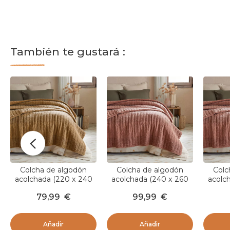
También te gustará :
Colcha de algodón
Colcha de algodón
Colc
acolchada (220 x 240
acolchada (240 x 260
acolc
cm) Lena Camel
cm) Lena Terracotta
cm) L
79,99
€
99,99
€
Añadir
Añadir