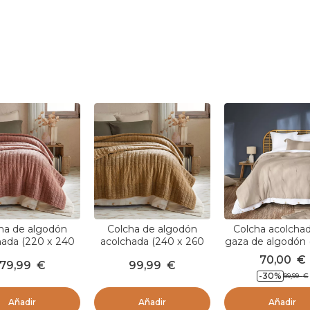
ha de algodón
Colcha de algodón
Colcha acolcha
hada (220 x 240
acolchada (240 x 260
gaza de algodón 
ena Terracotta
cm) Lena Camel
220 cm) Gaïa B
70,00
€
79,99
€
99,99
€
pampa
-30
%
99,99
€
Añadir
Añadir
Añadir