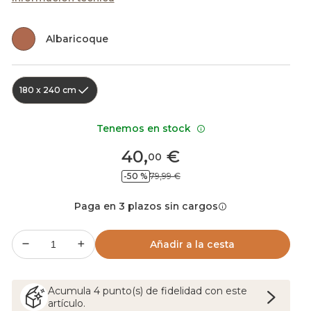
Albaricoque
180 x 240 cm
Tenemos en stock
40
,
€
00
-50 %
79,99 €
Paga en 3 plazos sin cargos
Añadir a la cesta
Acumula
4
punto(s) de fidelidad con este
artículo.