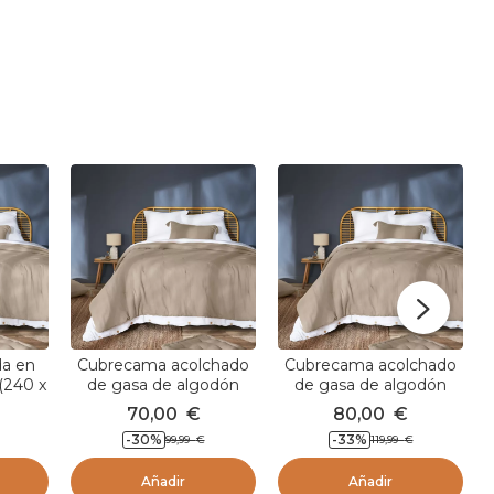
da en
Cubrecama acolchado
Cubrecama acolchado
(240 x
de gasa de algodón
de gasa de algodón
eige
(240 x 220 cm) Gaïa
(260 x 240 cm) Gaïa
70,00
€
80,00
€
Marrón cuerda
Marrón cuerda
-30
%
-33
%
99,99
€
119,99
€
Añadir
Añadir