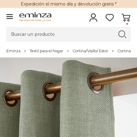
Expedición
el mismo día y
devolución gratis
*
DECORACIÓN PARA LA CASA
Eminza
Textil para el hogar
Cortina/Visillo/ Estor
Cortina