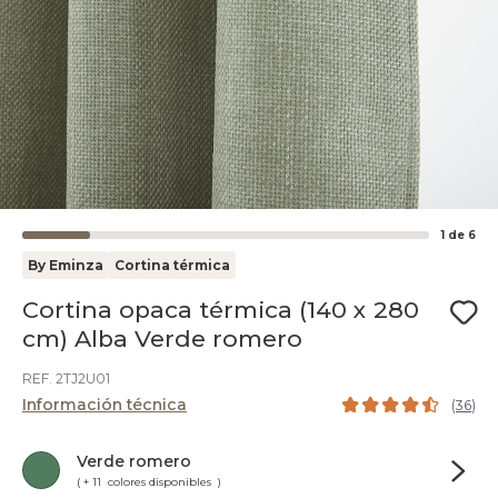
1
de
6
By Eminza
Cortina térmica
Cortina opaca térmica (140 x 280
cm) Alba Verde romero
REF. 2TJ2U01
Información técnica
(
36
)
Verde romero
( + 11 colores disponibles )