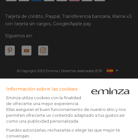
Tarjeta de crédito, Paypal, Transferencia bancaria, Klarna x3
con tarjeta sin cargos, Google/Apple pay
Síguenos en:
© Copyright 2025 Eminza | Derechos reservados |
ESP
FRANCIA
ITALIA
ALEMANIA
* Tienes 30 días (a patir de la recepción o recogida de tu
paquete) para devolver los productos y ser reembolsado.
PAÍSES BAJOS
Excepto los paquetes voluminosos
SUIZA
** Todos los pedidos realizados antes de las 14:00 h son enviados
DANMARK
el mismo día