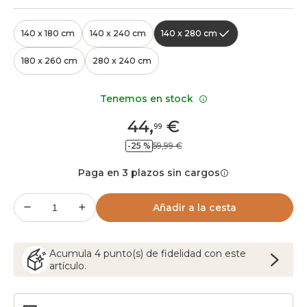
140 x 180 cm
140 x 240 cm
140 x 280 cm
180 x 260 cm
280 x 240 cm
Tenemos en stock
44
,
€
99
-25 %
59,99 €
Paga en 3 plazos sin cargos
Añadir a la cesta
Acumula
4
punto(s) de fidelidad con este
artículo.