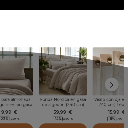
 para almohada
Funda Nórdica en gasa
Visillo con ojales
gular en en gasa
de algodón (240 cm)
240 cm) Léont
godón (L70 cm)
Gaïa Beige pampa
Beige
9,99
€
59,99
€
15,99
€
 Beige pampa
-23
%
-14
%
-11
%
12,99
€
69,90
€
17,99
€