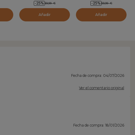
-25
%
-25
%
59,99
€
59,99
€
Añadir
Añadir
Fecha de compra: 04/07/2026
Ver el comentario original
Fecha de compra: 18/01/2026