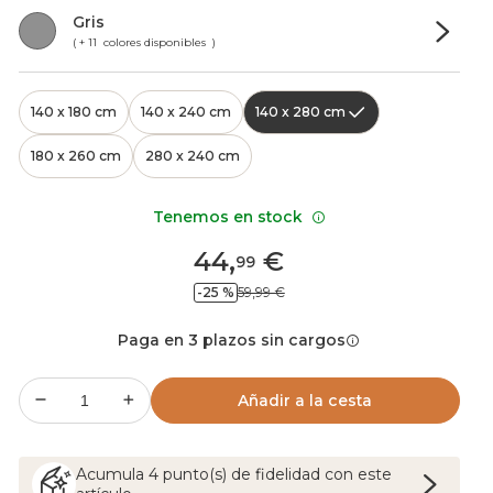
Gris
( + 11 colores disponibles )
140 x 180 cm
140 x 240 cm
140 x 280 cm
180 x 260 cm
280 x 240 cm
Tenemos en stock
44
,
€
99
-25 %
59,99 €
Paga en 3 plazos sin cargos
Añadir a la cesta
Acumula
4
punto(s) de fidelidad con este