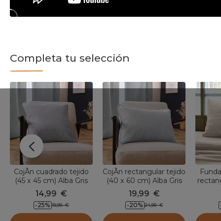
Completa tu selección
CojÃ­n cuadrado tejido
CojÃ­n rectangular tejido
Funda
(45 x 45 cm) Alba Gris
(40 x 60 cm) Alba Gris
rectan
de al
14,99
€
19,99
€
Gaïa
-25
%
-20
%
19,99
€
24,99
€