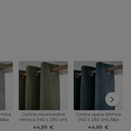
érmica
Cortina oscurecedora
Cortina opaca térmica
 Alba
térmica (140 x 280 cm)
(140 x 280 cm) Alba
Alba Verde caqui
Azul
44,99
€
44,99
€