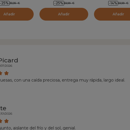
-25
%
-25
%
-14
%
39,99
€
59,99
€
69,99
€
Añadir
Añadir
Añadir
Picard
7/07/2026
ruesas, con una caída preciosa, entrega muy rápida, largo ideal.
te
7/01/2026
unto, aislante del frío y del sol, genial.