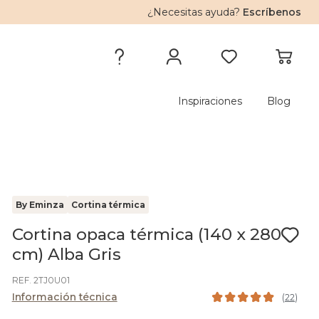
¿Necesitas ayuda?
Escríbenos
Inspiraciones
Blog
By Eminza
Cortina térmica
Cortina opaca térmica (140 x 280
cm) Alba Gris
REF. 2TJ0U01
Información técnica
(
22
)