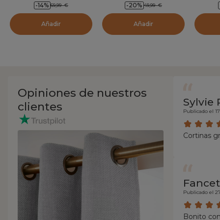
-14
%
-20
%
69,99
€
49,99
€
Añadir
Añadir
Opiniones de nuestros
Sylvie 
clientes
Publicado el 1
Cortinas g
Fancet
Publicado el 2
Bonito conj