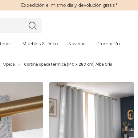
Expedición
el mismo día y
devolución gratis
*
erior
Muebles & Déco
Navidad
Promoci?n
Opaca
Cortina opaca térmica (140 x 280 cm) Alba Gris