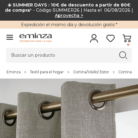
☀️ SUMMER DAYS : 10€ de descuento a partir de 80€
de compra¹
- Código SUMMER26 | Hasta el 06/08/2026 |
Aprovecha >
Expedición
el mismo día y
devolución gratis
*
DECORACIÓN PARA LA CASA
Eminza
Textil para el hogar
Cortina/Visillo/ Estor
Cortina