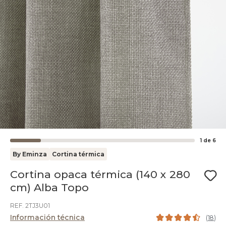
1
de
6
By Eminza
Cortina térmica
Cortina opaca térmica (140 x 280
cm) Alba Topo
REF. 2TJ3U01
Información técnica
(
18
)