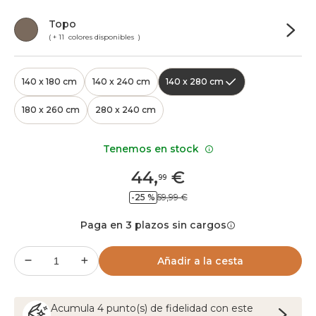
Topo
( + 11 colores disponibles )
140 x 180 cm
140 x 240 cm
140 x 280 cm
180 x 260 cm
280 x 240 cm
Tenemos en stock
44
,
€
99
-25 %
59,99 €
Paga en 3 plazos sin cargos
Añadir a la cesta
Acumula
4
punto(s) de fidelidad con este