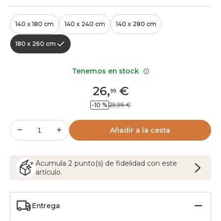
140 x 180 cm
140 x 240 cm
140 x 280 cm
180 x 260 cm
Tenemos en stock
26
,
€
99
-10 %
29,99 €
Añadir a la cesta
Acumula
2
punto(s) de fidelidad con este
artículo.
Entrega