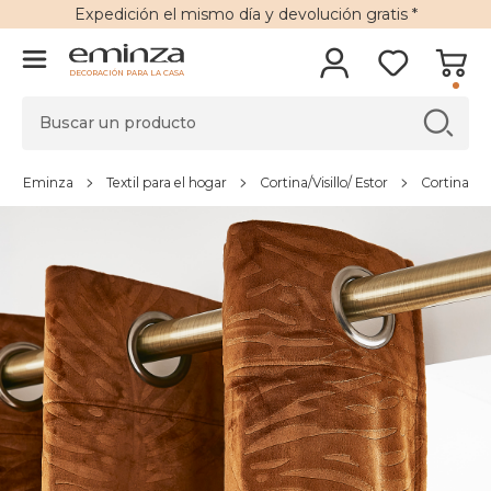
Expedición
el mismo día y
devolución gratis
*
DECORACIÓN PARA LA CASA
Eminza
Textil para el hogar
Cortina/Visillo/ Estor
Cortina