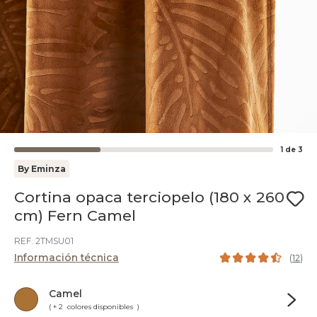
1
de
3
By Eminza
Cortina opaca terciopelo (180 x 260
cm) Fern Camel
REF. 2TMSU01
Información técnica
(
12
)
Camel
( + 2 colores disponibles )