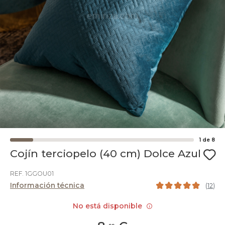
1
de
8
Cojín terciopelo (40 cm) Dolce Azul
REF. 1GGOU01
Información técnica
(
12
)
No está disponible