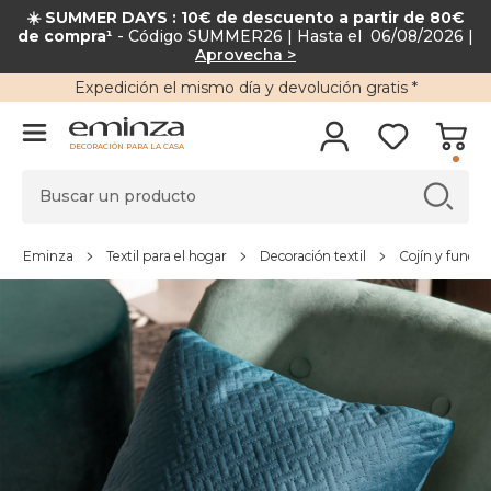
☀️ SUMMER DAYS : 10€ de descuento a partir de 80€
de compra¹
- Código SUMMER26 | Hasta el 06/08/2026 |
Aprovecha >
Expedición
el mismo día y
devolución gratis
*
DECORACIÓN PARA LA CASA
Eminza
Textil para el hogar
Decoración textil
Cojín y funda