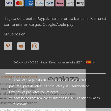
Tarjeta de crédito, Paypal, Transferencia bancaria, Klarna x3
con tarjeta sin cargos, Google/Apple pay
Síguenos en:
© Copyright 2025 Eminza | Derechos reservados |
ESP
FRANCIA
ITALIA
ALEMANIA
* Tienes 30 días (a patir de la recepción o recogida de tu
paquete) para devolver los productos y ser reembolsado.
PAÍSES BAJOS
Excepto los paquetes voluminosos
SUIZA
** Todos los pedidos realizados antes de las 14:00 h son enviados
DANMARK
el mismo día