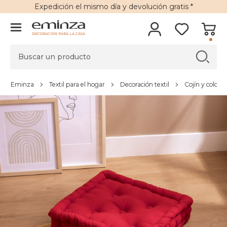
Expedición
el mismo día y
devolución gratis
*
DECORACIÓN PARA LA CASA
Eminza
Textil para el hogar
Decoración textil
Cojín y colchó