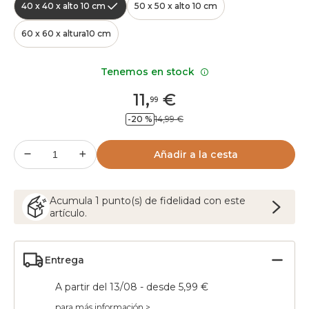
40 x 40 x alto 10 cm
50 x 50 x alto 10 cm
60 x 60 x altura10 cm
Tenemos en stock
11
,
€
99
-20 %
14,99 €
Añadir a la cesta
Acumula
1
punto(s) de fidelidad con este
artículo.
Entrega
A partir del 13/08 - desde 5,99 €
para más información >