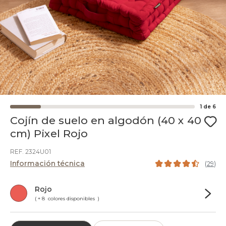
1
de
6
Cojín de suelo en algodón (40 x 40
cm) Pixel Rojo
REF. 2324U01
Información técnica
(
29
)
Rojo
( + 8 colores disponibles )