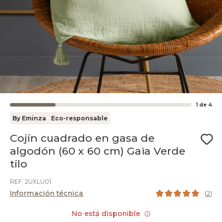
1
de
4
By Eminza
Eco-responsable
Cojín cuadrado en gasa de
algodón (60 x 60 cm) Gaïa Verde
tilo
REF. 2UXLU01
Información técnica
(
2
)
No está disponible