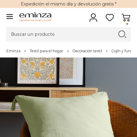
Expedición
el mismo día y
devolución gratis
*
DECORACIÓN PARA LA CASA
Eminza
Textil para el hogar
Decoración textil
Cojín y funda