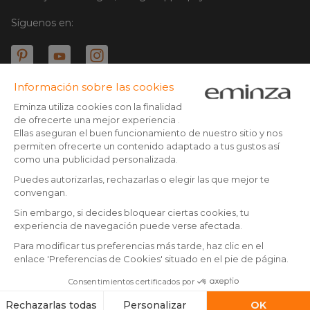
Síguenos en:
© Copyright 2025 Eminza | Derechos reservados |
ESP
FRANCIA
ITALIA
ALEMANIA
* Tienes 30 días (a patir de la recepción o recogida de tu
paquete) para devolver los productos y ser reembolsado.
PAÍSES BAJOS
Excepto los paquetes voluminosos
SUIZA
** Todos los pedidos realizados antes de las 14:00 h son enviados
DANMARK
el mismo día