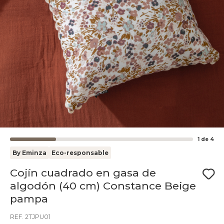
1
de
4
By Eminza
Eco-responsable
Cojín cuadrado en gasa de
algodón (40 cm) Constance Beige
pampa
REF. 2TJPU01