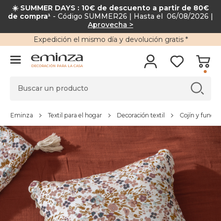
☀️ SUMMER DAYS : 10€ de descuento a partir de 80€
de compra¹
- Código SUMMER26 | Hasta el 06/08/2026 |
Aprovecha >
Expedición
el mismo día y
devolución gratis
*
DECORACIÓN PARA LA CASA
Eminza
Textil para el hogar
Decoración textil
Cojín y funda