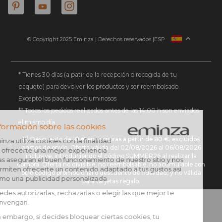
© Copyright 2025 Eminza | Derechos reservados |
ESP
FRANCIA
ITALIA
ALEMANIA
* Tienes 30 días (a patir de la recepción o recogida de tu
paquete) para devolver los productos y ser reembolsado.
PAÍSES BAJOS
Excepto los paquetes voluminosos
SUIZA
** Todos los pedidos realizados antes de las 14:00 h son enviados
DANMARK
el mismo día
(1) Descuento de 10 € en compras a partir de 80 €, excluidos
gastos de envío. Oferta válida del 02/08/2026 al 06/08/2026
inclusive, introduciendo el código SUMMER26 al realizar la
compra. Oferta no divisible, no reembolsable, no acumulable con
otro código promocional o descuento de fidelidad, y no válida
para tarjetas regalo.