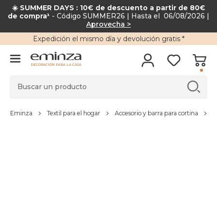
☀️ SUMMER DAYS : 10€ de descuento a partir de 80€
de compra¹
- Código SUMMER26 | Hasta el 06/08/2026 |
Aprovecha >
Expedición
el mismo día y
devolución gratis
*
DECORACIÓN PARA LA CASA
Eminza
Textil para el hogar
Accesorio y barra para cortina
B