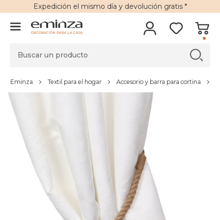
Expedición
el mismo día y
devolución gratis
*
DECORACIÓN PARA LA CASA
Eminza
Textil para el hogar
Accesorio y barra para cortina
A