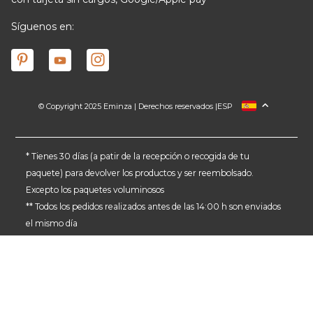
Síguenos en:
© Copyright 2025 Eminza | Derechos reservados |
ESP
FRANCIA
ITALIA
ALEMANIA
* Tienes 30 días (a patir de la recepción o recogida de tu
paquete) para devolver los productos y ser reembolsado.
PAÍSES BAJOS
Excepto los paquetes voluminosos
SUIZA
** Todos los pedidos realizados antes de las 14:00 h son enviados
DANMARK
el mismo día