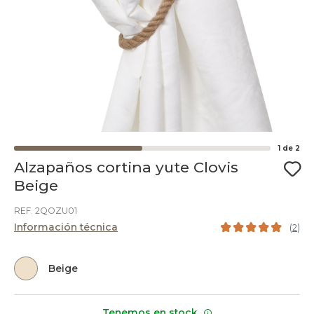
1
de
2
Alzapaños cortina yute Clovis
Beige
REF. 2QOZU01
Información técnica
(
2
)
Beige
Tenemos en stock