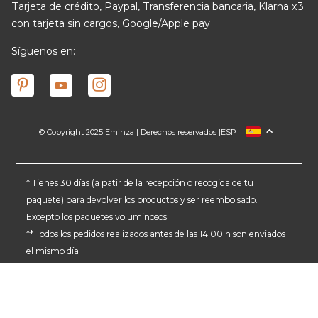
Tarjeta de crédito, Paypal, Transferencia bancaria, Klarna x3
con tarjeta sin cargos, Google/Apple pay
Síguenos en:
© Copyright 2025 Eminza | Derechos reservados |
ESP
FRANCIA
ITALIA
ALEMANIA
* Tienes 30 días (a patir de la recepción o recogida de tu
paquete) para devolver los productos y ser reembolsado.
PAÍSES BAJOS
Excepto los paquetes voluminosos
SUIZA
** Todos los pedidos realizados antes de las 14:00 h son enviados
DANMARK
el mismo día