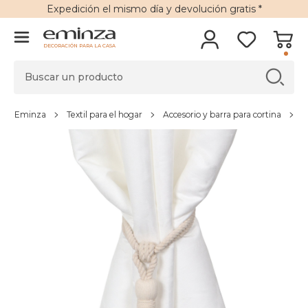
Expedición
el mismo día y
devolución gratis
*
DECORACIÓN PARA LA CASA
Eminza
Textil para el hogar
Accesorio y barra para cortina
A