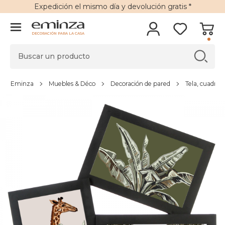
Expedición
el mismo día y
devolución gratis
*
DECORACIÓN PARA LA CASA
Eminza
Muebles & Déco
Decoración de pared
Tela, cuadro 