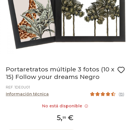
Portaretratos múltiple 3 fotos (10 x
15) Follow your dreams Negro
REF. 1DE0U01
Información técnica
(
19
)
No está disponible
5
,
€
99