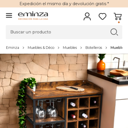
Expedición
el mismo día y
devolución gratis
*
DECORACIÓN PARA LA CASA
Eminza
Muebles & Déco
Muebles
Botelleros
Mueble po