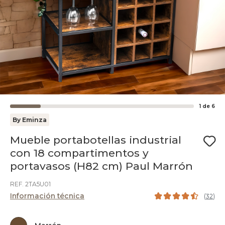
1
de
6
By Eminza
Mueble portabotellas industrial
con 18 compartimentos y
portavasos (H82 cm) Paul Marrón
REF. 2TA5U01
Información técnica
(
32
)