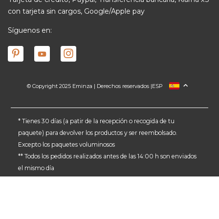
con tarjeta sin cargos, Google/Apple pay
Síguenos en:
© Copyright 2025 Eminza | Derechos reservados |
ESP
FRANCIA
ITALIA
ALEMANIA
* Tienes 30 días (a patir de la recepción o recogida de tu
paquete) para devolver los productos y ser reembolsado.
PAÍSES BAJOS
Excepto los paquetes voluminosos
SUIZA
** Todos los pedidos realizados antes de las 14:00 h son enviados
DANMARK
el mismo día