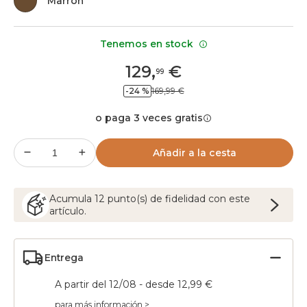
Marrón
Tenemos en stock
129
,
€
99
-24 %
169,99 €
o paga 3 veces gratis
Añadir a la cesta
Acumula
12
punto(s) de fidelidad con este
artículo.
Entrega
A partir del 12/08 - desde 12,99 €
para más información >