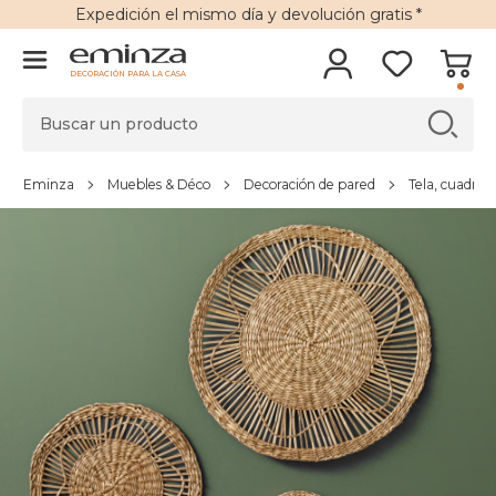
Expedición
el mismo día y
devolución gratis
*
DECORACIÓN PARA LA CASA
Eminza
Muebles & Déco
Decoración de pared
Tela, cuadro 