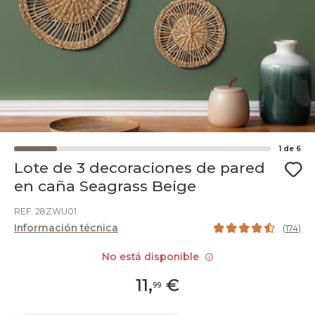
1
de
6
Lote de 3 decoraciones de pared
en caña Seagrass Beige
REF. 28ZWU01
Información técnica
(
174
)
No está disponible
11
,
€
99