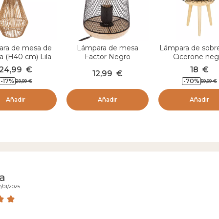
ra de mesa de
Lámpara de mesa
Lámpara de sob
a (H40 cm) Lila
Factor Negro
Cicerone neg
Naturelle
24,99
€
18
€
12,99
€
-
17
%
-
70
%
29,99
€
59,99
€
Añadir
Añadir
Añadir
a
2/01/2025