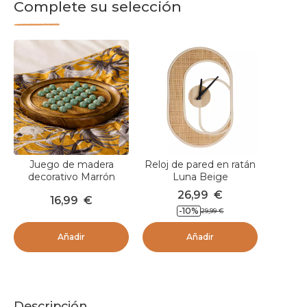
Complete su selección
Juego de madera
Reloj de pared en ratán
decorativo Marrón
Luna Beige
26,99
€
16,99
€
-
10
%
29,99
€
Añadir
Añadir
Descripción