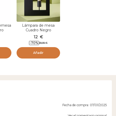
remesa
Lámpara de mesa
ro
Cuadro Negro
12
€
-
70
%
39,99
€
Añadir
Fecha de compra: 07/01/2025
Ver el comentario original