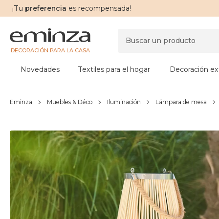
¡Tu
preferencia
es recompensada!
DECORACIÓN PARA LA CASA
Novedades
Textiles para el hogar
Decoración ext
Eminza
Muebles & Déco
Iluminación
Lámpara de mesa