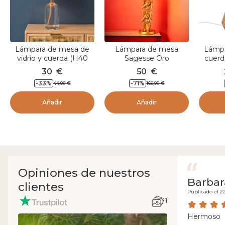
Lámpara de mesa de
Lámpara de mesa
Lámpa
vidrio y cuerda (H40
Sagesse Oro
cuerd
cm) Haddock Beige
30
€
50
€
-
33
%
-
71
%
44,99
€
169,99
€
Añadir
Añadir
Opiniones de nuestros
Barbar
clientes
Publicado el 2
1
Hermoso