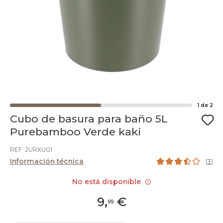
1
de
2
Cubo de basura para baño 5L
Purebamboo Verde kaki
REF. 2URXU01
Información técnica
(
3
)
No está disponible
9
,
€
99