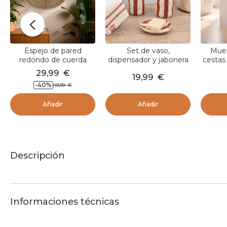
Espejo de pared
Set de vaso,
Mueb
redondo de cuerda
dispensador y jabonera
cestas
(D60 cm) Suva Natural
de gres a rayas Jeanne
de agu
29,99
€
19,99
€
Taupe
-40
%
49,99
€
Añadir
Añadir
Descripción
Informaciones técnicas