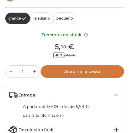
grande
mediano
pequeño
Tenemos en stock
5
,
€
90
-16 %
6,99 €
Añadir a la cesta
Entrega
A partir del 13/08 - desde 5,99 €
para más información >
Devolución fácil