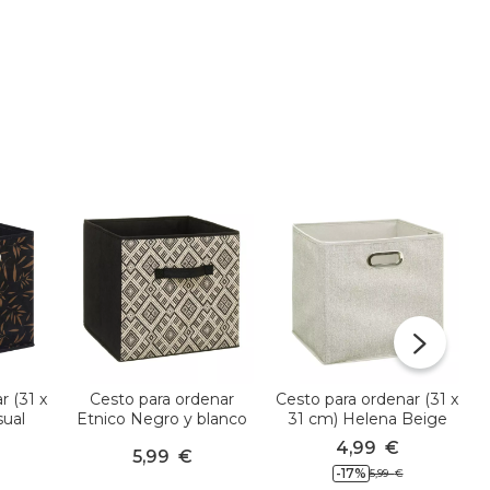
r (31 x
Cesto para ordenar
Cesto para ordenar (31 x
sual
Etnico Negro y blanco
31 cm) Helena Beige
4,99
€
5,99
€
-17
%
5,99
€