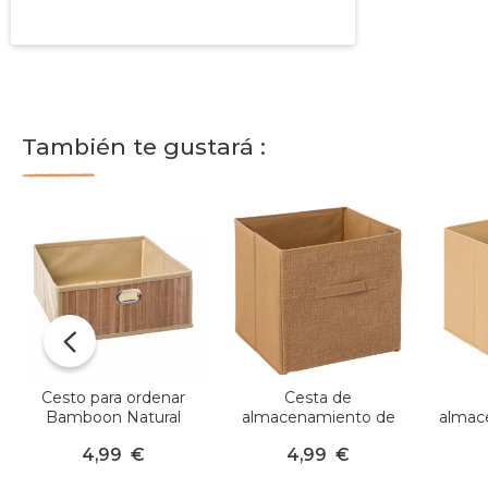
También te gustará :
Cesto para ordenar
Cesta de
Bamboon Natural
almacenamiento de
almac
Modelo mediano
yute (31 x 31 cm) Mix
31 cm)
4,99
€
4,99
€
Beige