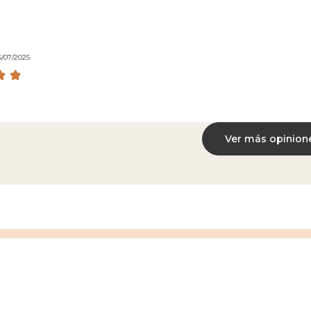
6/07/2025
Ver más opinion
Devolucione
Pago seguro
gratuitas*