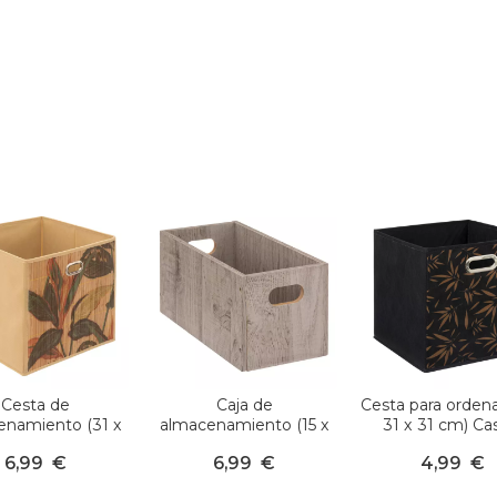
Cesta de
Caja de
Cesta para ordena
enamiento (31 x
almacenamiento (15 x
31 x 31 cm) Ca
 Palawan Madera
31 x 15 cm) Mano Gris
Negro
6,99
€
6,99
€
4,99
€