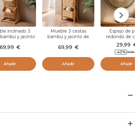
le inclinado 3
Mueble 3 cestas
Espejo de pa
 bambú y jacinto
bambú y jacinto de
redondo de cu
a (H92 cm) Bali
agua (H91 cm) Bali
(D65 cm) Tuvalu 
29,99
€
69,99
€
69,99
€
-40
%
49,99
€
Añadir
Añadir
Añadir