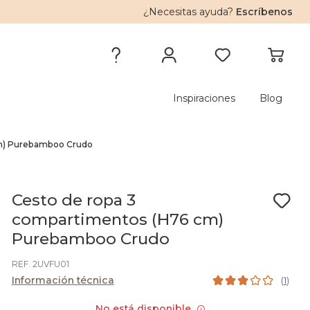
¿Necesitas ayuda?
Escríbenos
Inspiraciones
Blog
cm) Purebamboo Crudo
Cesto de ropa 3
compartimentos (H76 cm)
Purebamboo Crudo
REF. 2UVFU01
Información técnica
(
1
)
No está disponible