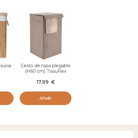
 sucia
Cesto de ropa plegable
(H60 cm) TissuFlex
Anako
Taupe
17,99
€
Añadir