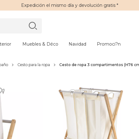
Expedición
el mismo día y
devolución gratis
*
erior
Muebles & Déco
Navidad
Promoci?n
 baño
Cesto para la ropa
Cesto de ropa 3 compartimentos (H76 