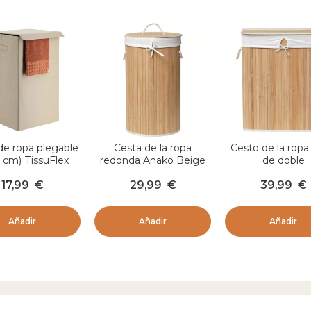
de ropa plegable
Cesta de la ropa
Cesto de la ropa
 cm) TissuFlex
redonda Anako Beige
de doble
Beige
compartimento 
17,99
€
29,99
€
39,99
€
Beige
Añadir
Añadir
Añadir