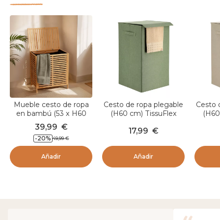
Mueble cesto de ropa
Cesto de ropa plegable
Cesto 
en bambú (53 x H60
(H60 cm) TissuFlex
(H60
cm) Armonía Natural
Verde
39,99
€
17,99
€
-
20
%
49,99
€
Añadir
Añadir