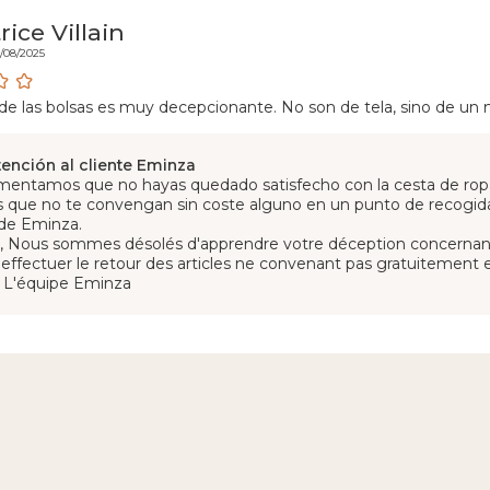
ice Villain
0/08/2025
 de las bolsas es muy decepcionante. No son de tela, sino de un ma
tención al cliente Eminza
amentamos que no hayas quedado satisfecho con la cesta de r
os que no te convengan sin coste alguno en un punto de recogid
de Eminza.
, Nous sommes désolés d'apprendre votre déception concernant
effectuer le retour des articles ne convenant pas gratuitement 
, L'équipe Eminza