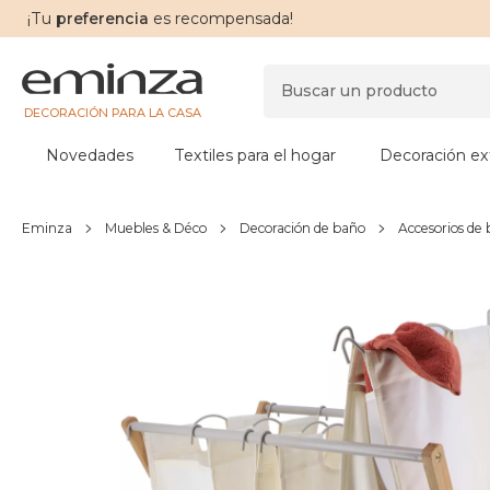
¡Tu
preferencia
es recompensada!
DECORACIÓN PARA LA CASA
Novedades
Textiles para el hogar
Decoración ext
Eminza
Muebles & Déco
Decoración de baño
Accesorios de