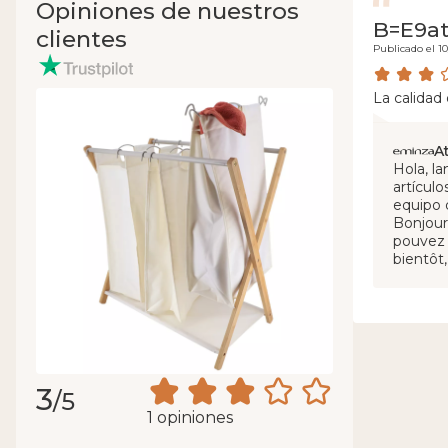
Opiniones de nuestros
B=E9atr
clientes
Publicado el 1
La calidad
A
Hola, l
artícul
equipo 
Bonjour
pouvez 
bientôt
3
/5
1 opiniones