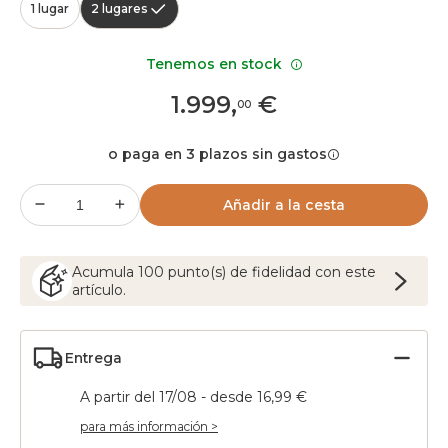
1 lugar
2 lugares
Tenemos en stock
1.999
,
€
00
o paga en 3 plazos sin gastos
Añadir a la cesta
Acumula
100
punto(s) de fidelidad con este
artículo.
Entrega
A partir del 17/08 - desde 16,99 €
para más información >