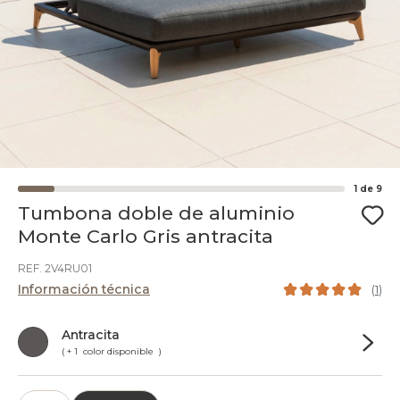
1
de
9
Tumbona doble de aluminio
Monte Carlo Gris antracita
REF. 2V4RU01
Información técnica
(
1
)
Antracita
( + 1 color disponible )