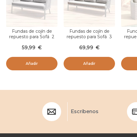
Fundas de cojín de
Fundas de cojín de
Fund
repuesto para Sofá 2
repuesto para Sofá 3
repue
personas Amalfi Gris
personas Amalfi Gris
persona
59,99
€
69,99
€
claro
claro
Añadir
Añadir
Escríbenos