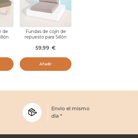
n de
Fundas de cojín de
illón
repuesto para Sillón
sepia
Palma Taupe
59,99
€
Añadir
s
Envío el mismo
día *