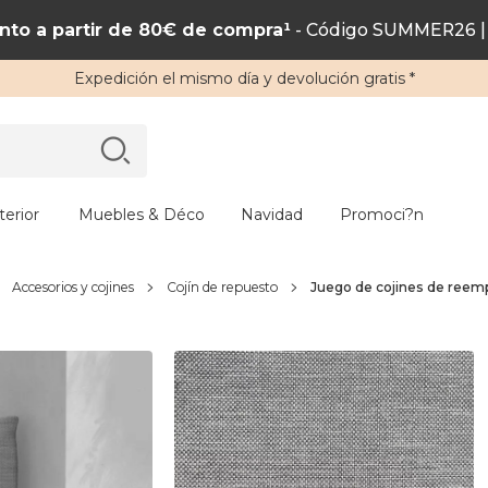
to a partir de 80€ de compra¹
- Código SUMMER26 | 
Expedición
el mismo día y
devolución gratis
*
erior
Muebles & Déco
Navidad
Promoci?n
Accesorios y cojines
Cojín de repuesto
Juego de cojines de reempl