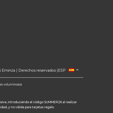
 Eminza | Derechos reservados |
ESP
FRANCIA
ITALIA
etes voluminosos
ALEMANIA
PAÍSES BAJOS
SUIZA
usive, introduciendo el código SUMMER26 al realizar
ad, y no válida para tarjetas regalo.
DANMARK