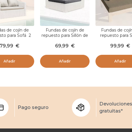
as de cojín de
Fundas de cojín de
Fundas de cojí
sto para Sofá 2
repuesto para Sillón de
repuesto para S
s Calvi Gris claro
esquina Palma Gris
Bornéo Marrón 
79,99
€
69,99
€
99,99
€
oscuro
Añadir
Añadir
Añadir
Devolucione
Pago seguro
gratuitas*