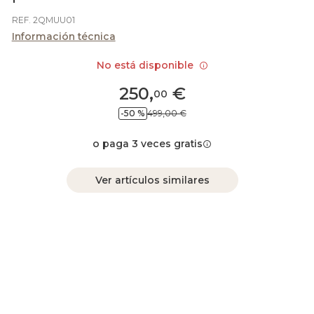
REF. 2QMUU01
Información técnica
No está disponible
250
,
€
00
-50 %
499,00 €
o paga 3 veces gratis
Ver artículos similares