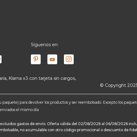
Síguenos en:
ria, Klarna x3 con tarjeta sin cargos,
© Copyright 2025
e tu paquete) para devolver los productos y ser reembolsado. Excepto los paqu
n enviados el mismo día
 excluidos gastos de envío. Oferta válida del 02/08/2026 al 06/08/2026 incl
eembolsable, no acumulable con otro código promocional o descuento de fidelid