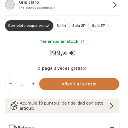
Gris claro
( + 3 colores disponibles )
Completo esquinero
Sillón
Sofá 2P
Sofá 3P
Tenemos en stock
199
,
€
99
o paga 3 veces gratis
Añadir a la cesta
Acumula
19
punto(s) de fidelidad con este
artículo.
Entrega