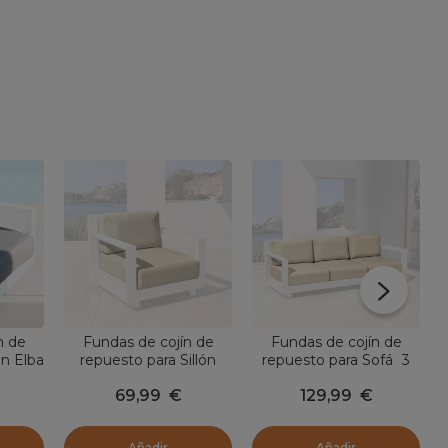
n de
Fundas de cojín de
Fundas de cojín de
ón Elba
repuesto para Sillón
repuesto para Sofá 3
Elba Beige
personas Elba Beige
69,99
€
129,99
€
Añadir
Añadir