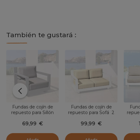
También te gustará :
Fundas de cojín de
Fundas de cojín de
Fund
repuesto para Sillón
repuesto para Sofá 2
repue
Elba Gris claro
personas Elba Beige
perso
69,99
€
99,99
€
Añadir
Añadir