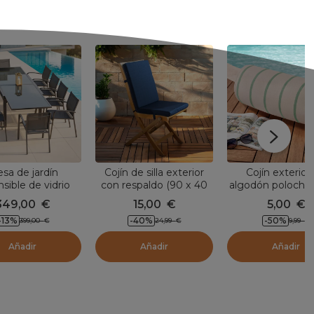
sa de jardín
Cojín de silla exterior
Cojín exterior
sible de vidrio
con respaldo (90 x 40
algodón polochon
(Hasta 10 pers.)
cm) Sunset Azul noche
20 cm) Ocealys 
349,00
€
15,00
€
5,00
€
Gris antracita
-13
%
-40
%
-50
%
399,00
€
24,99
€
9,99
€
Añadir
Añadir
Añadir