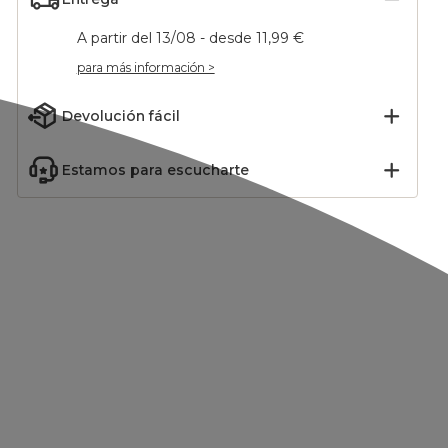
A partir del 13/08 - desde 11,99 €
para más información >
Devolución fácil
Estamos para escucharte
 de
Mesa de jardín
Funda de cojÃ­n exterior
 (45 x
rectangular extensible
cuadrada (60 x 60 cm)
Verde
Aluminio Murano (Hasta
Naia Marfil
599,00
€
24,99
€
12 pers.) - Gris antracita
-14
%
699,00
€
Añadir
Añadir