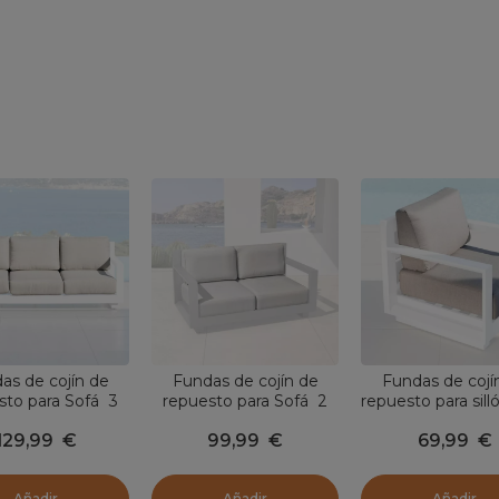
as de cojín de
Fundas de cojín de
Fundas de cojí
sto para Sofá 3
repuesto para Sofá 2
repuesto para sill
nas Elba Taupe
personas Elba Gris claro
Taupe
129,99
€
99,99
€
69,99
€
Añadir
Añadir
Añadir