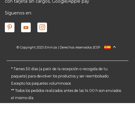
con tarjeta sin cargos, Google/Apple pay
Síguenos en:
© Copyright 2025 Eminza | Derechos reservados |
ESP
FRANCIA
ITALIA
ALEMANIA
* Tienes 30 días (a patir de la recepción o recogida de tu
paquete) para devolver los productos y ser reembolsado.
PAÍSES BAJOS
Excepto los paquetes voluminosos
SUIZA
** Todos los pedidos realizados antes de las 14:00 h son enviados
DANMARK
el mismo día