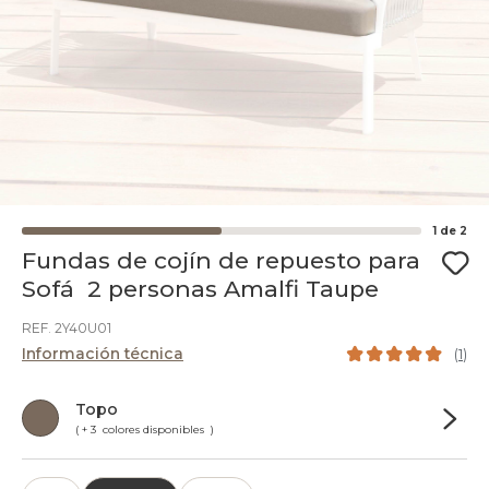
1
de
2
Fundas de cojín de repuesto para
Sofá 2 personas Amalfi Taupe
REF. 2Y40U01
Información técnica
(
1
)
Topo
( + 3 colores disponibles )