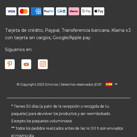
Tarjeta de crédito, Paypal, Transferencia bancaria, Klarna x3
con tarjeta sin cargos, Google/Apple pay
Síguenos en:
© Copyright 2025 Eminza | Derechos reservados |
ESP
FRANCIA
ITALIA
ALEMANIA
* Tienes 30 días (a patir de la recepción o recogida de tu
paquete) para devolver los productos y ser reembolsado.
PAÍSES BAJOS
Excepto los paquetes voluminosos
SUIZA
** Todos los pedidos realizados antes de las 14:00 h son enviados
DANMARK
el mismo día