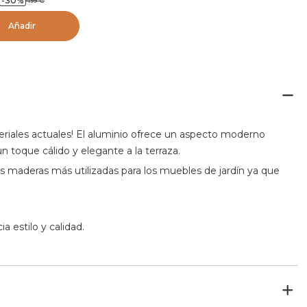
-
30
%
499
€
rano Blanco
Añadir
eriales actuales! El aluminio ofrece un aspecto moderno
n toque cálido y elegante a la terraza.
s maderas más utilizadas para los muebles de jardín ya que
 estilo y calidad.