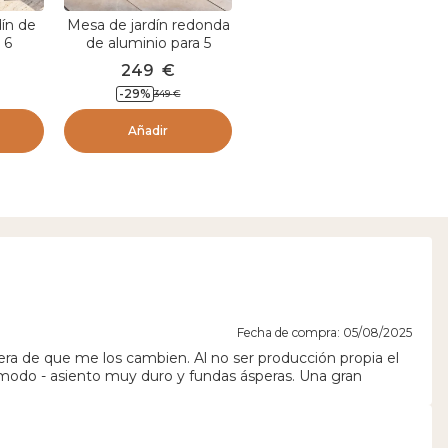
dín de
Mesa de jardín redonda
 6
de aluminio para 5
cto
personas (D105 cm)
249
€
05 cm)
Murano Blanco y efecto
-
29
%
349
€
co
madera
Añadir
Fecha de compra: 05/08/2025
pera de que me los cambien. Al no ser producción propia el
modo - asiento muy duro y fundas ásperas. Una gran