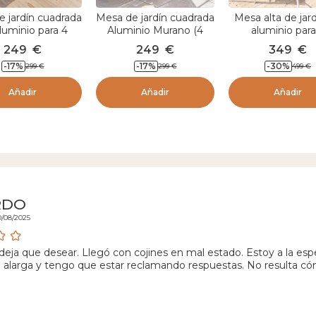
 jardín cuadrada
Mesa de jardín cuadrada
Mesa alta de jar
luminio para 4
Aluminio Murano (4
aluminio para
as (89 x 89 cm)
pers.) - Blanco
personas efe
249
€
249
€
349
€
 Blanco y efecto
madera (160 x H1
-
17
%
-
17
%
-
30
%
299
€
299
€
499
€
madera
Murano Blan
Añadir
Añadir
Añadir
RDO
0/08/2025
 deja que desear. Llegó con cojines en mal estado. Estoy a la es
 alarga y tengo que estar reclamando respuestas. No resulta có