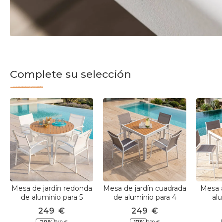
Complete su selección
Mesa de jardín redonda
Mesa de jardín cuadrada
Mesa a
de aluminio para 5
de aluminio para 4
al
personas (D105 cm)
personas (89 x 89 cm)
per
249
€
249
€
Murano Blanco y efecto
Murano Blanco y efecto
madera