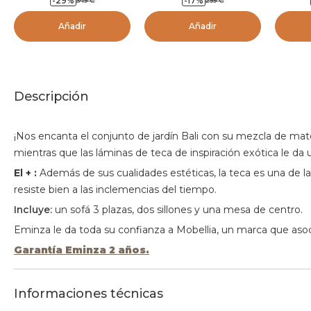
-
29
%
-
17
%
349
€
299
€
madera
madera
Mu
Añadir
Añadir
Descripción
¡Nos encanta el conjunto de jardín Bali con su mezcla de mat
mientras que las láminas de teca de inspiración exótica le da u
El + :
Además de sus cualidades estéticas, la teca es una de la
resiste bien a las inclemencias del tiempo.
Incluye:
un sofá 3 plazas, dos sillones y una mesa de centro.
Eminza le da toda su confianza a Mobellia, un marca que asocia
Garantía Eminza 2 años.
Informaciones técnicas