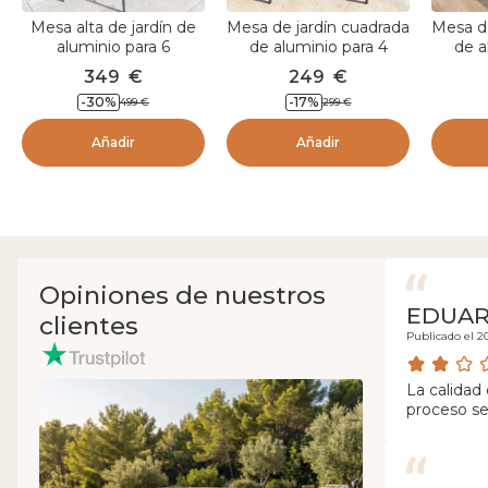
Mesa alta de jardín de
Mesa de jardín cuadrada
Mesa de
aluminio para 6
de aluminio para 4
de a
personas efecto
personas (89 x 89 cm)
person
349
€
249
€
madera (160 x H105 cm)
Murano Gris antracita y
Murano
-
30
%
-
17
%
499
€
299
€
Murano Gris granito
efecto madera
Añadir
Añadir
Opiniones de nuestros
EDUA
clientes
Publicado el 2
La calidad
proceso se
decepción