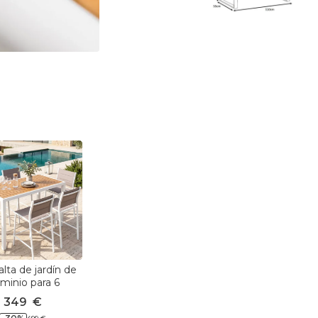
lta de jardín de
uminio para 6
sonas efecto
349
€
 (160 x H105 cm)