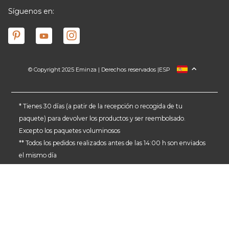
Síguenos en:
© Copyright 2025 Eminza | Derechos reservados |
ESP
FRANCIA
ITALIA
ALEMANIA
* Tienes 30 días (a patir de la recepción o recogida de tu
paquete) para devolver los productos y ser reembolsado.
PAÍSES BAJOS
Excepto los paquetes voluminosos
SUIZA
** Todos los pedidos realizados antes de las 14:00 h son enviados
DANMARK
el mismo día