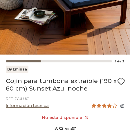
1
de
3
By Eminza
Cojín para tumbona extraíble (190 x
60 cm) Sunset Azul noche
REF. 2YULU01
Información técnica
(
5
)
No está disponible
49
,
€
99