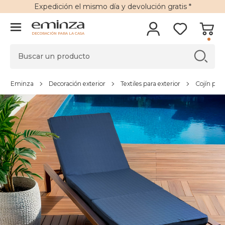
Expedición
el mismo día y
devolución gratis
*
DECORACIÓN PARA LA CASA
Eminza
Decoración exterior
Textiles para exterior
Cojín par