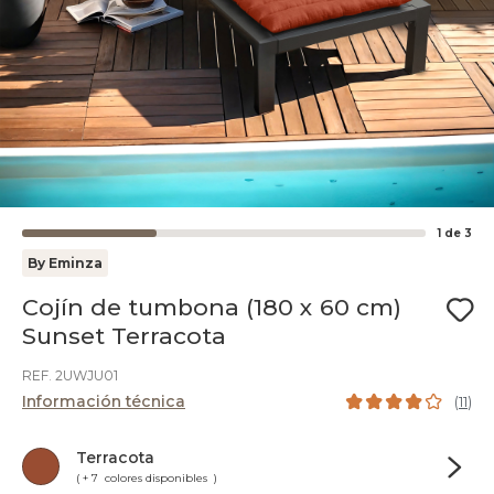
1
de
3
By Eminza
Cojín de tumbona (180 x 60 cm)
Sunset Terracota
REF. 2UWJU01
Información técnica
(
11
)
Terracota
( + 7 colores disponibles )