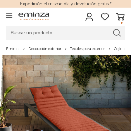
Expedición
el mismo día y
devolución gratis
*
DECORACIÓN PARA LA CASA
Eminza
Decoración exterior
Textiles para exterior
Cojín par