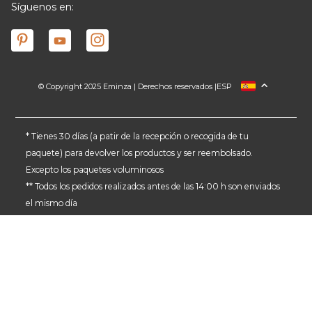
Síguenos en:
© Copyright 2025 Eminza | Derechos reservados |
ESP
FRANCIA
ITALIA
ALEMANIA
* Tienes 30 días (a patir de la recepción o recogida de tu
paquete) para devolver los productos y ser reembolsado.
PAÍSES BAJOS
Excepto los paquetes voluminosos
SUIZA
** Todos los pedidos realizados antes de las 14:00 h son enviados
DANMARK
el mismo día