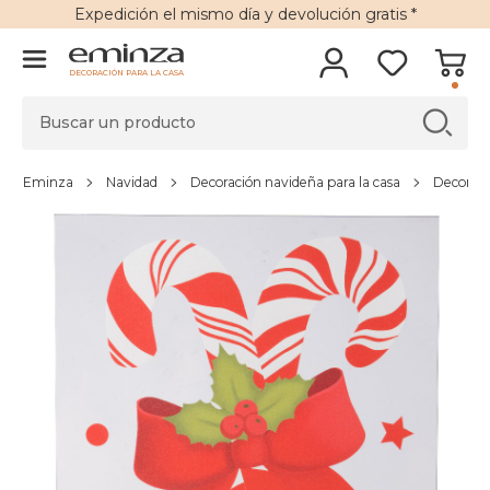
Expedición
el mismo día y
devolución gratis
*
DECORACIÓN PARA LA CASA
Eminza
Navidad
Decoración navideña para la casa
Decoraci