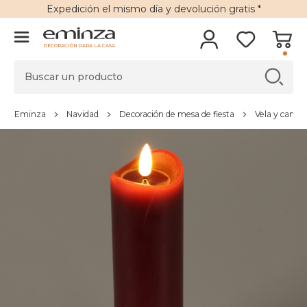
Expedición
el mismo día y
devolución gratis
*
DECORACIÓN PARA LA CASA
Eminza
Navidad
Decoración de mesa de fiesta
Vela y cande