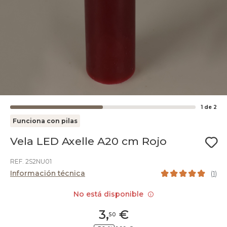
1
de
2
Funciona con pilas
Vela LED Axelle A20 cm Rojo
REF. 2S2NU01
Información técnica
(
1
)
No está disponible
3
,
€
50