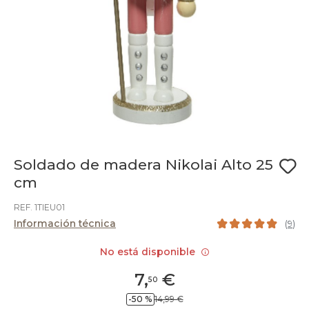
Soldado de madera Nikolai Alto 25
cm
REF. 1TIEU01
Información técnica
(
9
)
No está disponible
7
,
€
50
-50 %
14,99 €