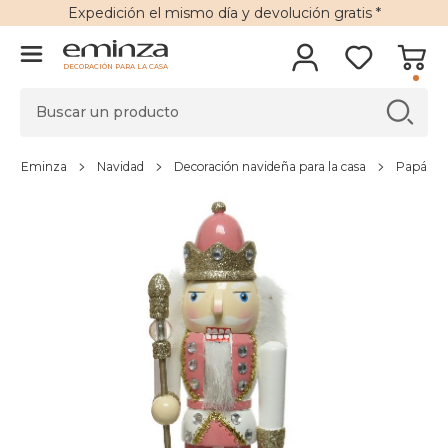
Expedición
el mismo día y
devolución gratis
*
DECORACIÓN PARA LA CASA
Eminza
Navidad
Decoración navideña para la casa
Papá Noe