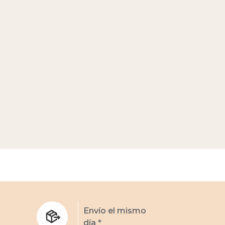
s
Envío el mismo
día *