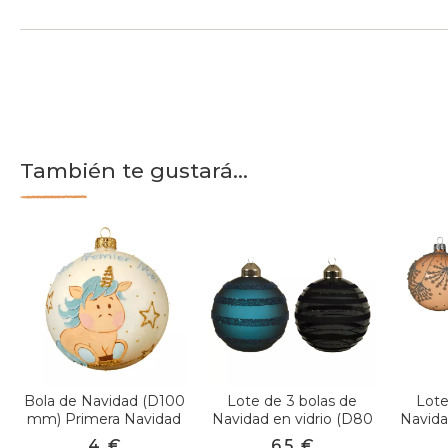
También te gustará...
Bola de Navidad (D100
Lote de 3 bolas de
Lote
mm) Primera Navidad
Navidad en vidrio (D80
Navida
en vidrio Jolly
mm) Linta Azul noche
mm) A
4
€
6,5
€