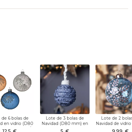
 de 6 bolas de
Lote de 3 bolas de
Lote de 2 bola
d en vidrio (D80
Navidad (D80 mm) en
Navidad de vidrio
delice Blanco/
vidrio Silva Azul noche
mm) Diamante de
12,5
€
5
€
9,99
€