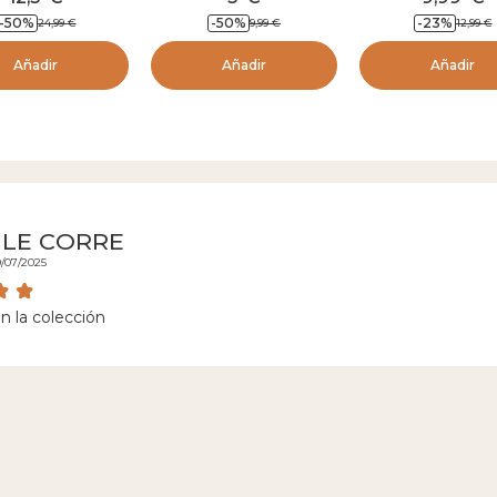
l/ Azul noche
Azul cielo
-
50
%
-
50
%
-
23
%
24,99
€
9,99
€
12,99
€
Añadir
Añadir
Añadir
 LE CORRE
0/07/2025
 la colección