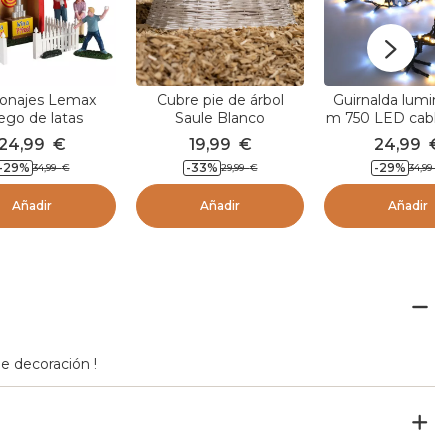
onajes Lemax
Cubre pie de árbol
Guirnalda lumino
ego de latas
Saule Blanco
m 750 LED cable
Lujo Bicolor Bl
24,99
€
19,99
€
24,99
€
cálido y frío
-29
%
-33
%
-29
%
34,99
€
29,99
€
34,99
€
Añadir
Añadir
Añadir
de decoración !