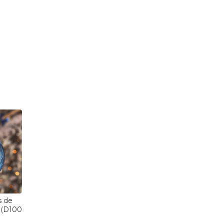
s de
 (D100
 hielo