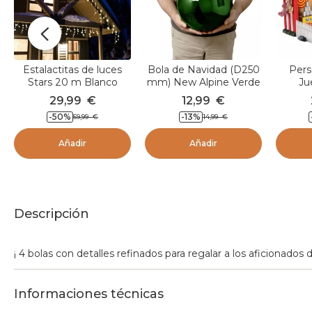
Estalactitas de luces
Bola de Navidad (D250
Pers
Stars 20 m Blanco
mm) New Alpine Verde
Ju
cálido 490 LED CB
29,99
€
12,99
€
-50
%
-13
%
59,99
€
14,99
€
Añadir
Añadir
Descripción
¡ 4 bolas con detalles refinados para regalar a los aficionados 
Informaciones técnicas