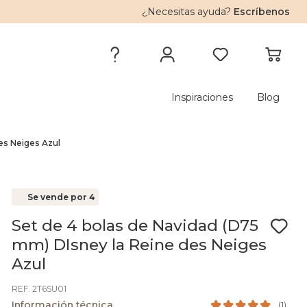
¿Necesitas ayuda?
Escríbenos
Inspiraciones
Blog
es Neiges Azul
Se vende por 4
Set de 4 bolas de Navidad (D75
mm) DIsney la Reine des Neiges
Azul
REF. 2T6SU01
Información técnica
(
1
)