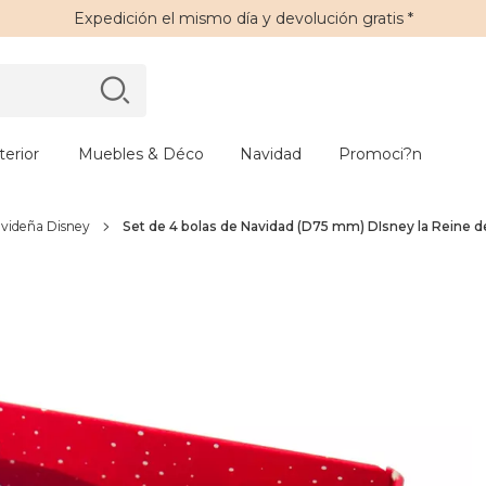
Expedición
el mismo día y
devolución gratis
*
erior
Muebles & Déco
Navidad
Promoci?n
avideña Disney
Set de 4 bolas de Navidad (D75 mm) DIsney la Reine d