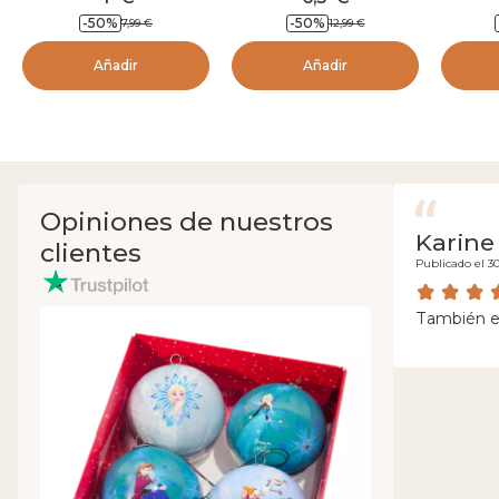
Came
-
50
%
-
50
%
7,99
€
12,99
€
Añadir
Añadir
Opiniones de nuestros
Karine
clientes
Publicado el 3
También en