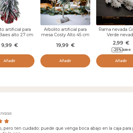
to artificial para
Arbolito artificial para
Rama nevada Gi
aies alto 27 cm
mesa Costy Alto 45 cm
Verde neva
rde nevado
Verde esmeralda
2,99
€
9,99
€
19,99
€
-
25
%
3,99
€
Añadir
Añadir
Añadir
/11/2025
, pero ten cuidado: puede que venga boca abajo en la caja para prot