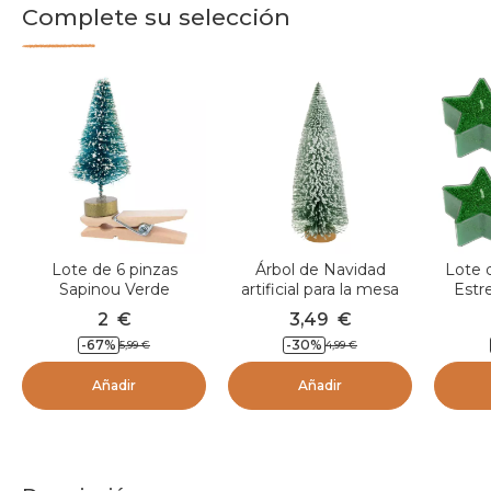
Complete su selección
Lote de 6 pinzas
Árbol de Navidad
Lote 
Sapinou Verde
artificial para la mesa
Estr
Forêt enneigée Verde
2
€
3,49
€
-
67
%
-
30
%
5,99
€
4,99
€
Añadir
Añadir