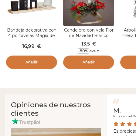
Bandeja decorativa con
Candelero con vela Flor
Arboli
4 portavelas Magia de
de Navidad Blanco
mesa B
Navidad Madera y
cálido
Ve
13,5
€
16,99
€
negro
-
50
%
26,99
€
Añadir
Añadir
Opiniones de nuestros
M.
clientes
Publicado el 07
Es precioso