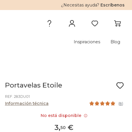
¿Necesitas ayuda?
Escríbenos
Inspiraciones
Blog
Portavelas Etoile
REF. 283DU01
Información técnica
(
8
)
No está disponible
3
,
€
50