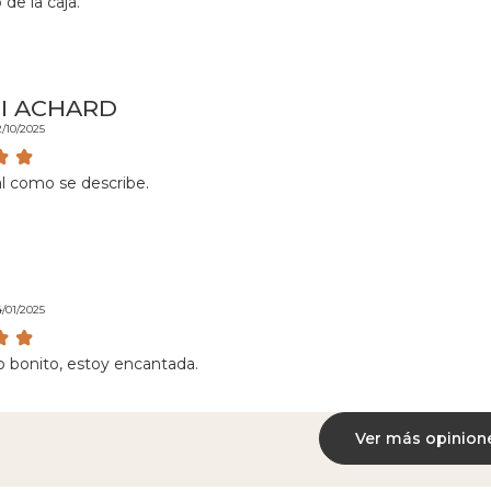
de la caja.
I ACHARD
2/10/2025
al como se describe.
4/01/2025
 bonito, estoy encantada.
Ver más opinion