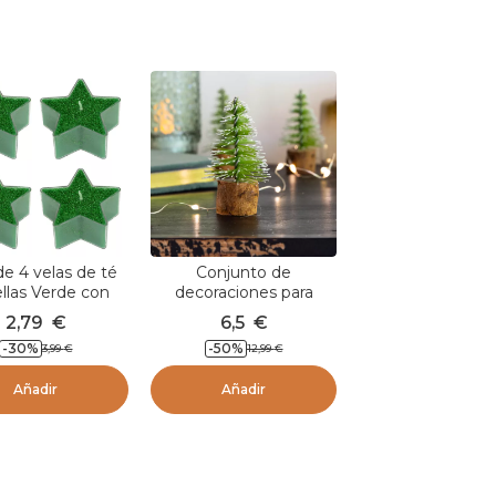
de 4 velas de té
Conjunto de
ellas Verde con
decoraciones para
purpurina
dispersar Pinos en lote
2,79
€
6,5
€
de 12 Verde
-
30
%
-
50
%
3,99
€
12,99
€
Añadir
Añadir