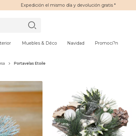
Expedición
el mismo día y
devolución gratis
*
erior
Muebles & Déco
Navidad
Promoci?n
esa
Portavelas Etoile