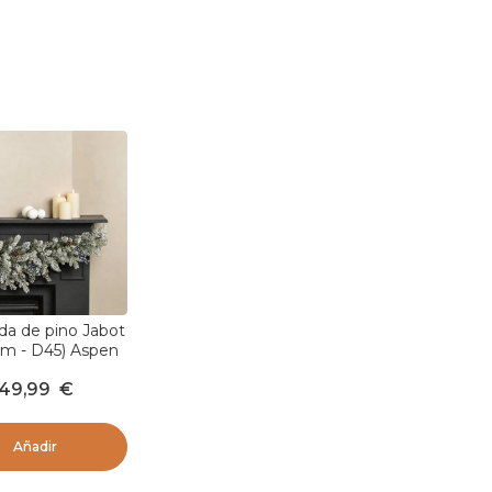
da de pino Jabot
cm - D45) Aspen
ino nevado
49,99
€
Añadir