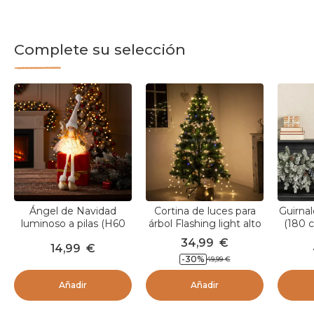
Complete su selección
Ángel de Navidad
Cortina de luces para
Guirnal
luminoso a pilas (H60
árbol Flashing light alto
(180 
cm) Gladys estrellas
2,40 cm Blanco cálido
P
34,99
€
14,99
€
Rosa
832 LED
-
30
%
49,99
€
Añadir
Añadir