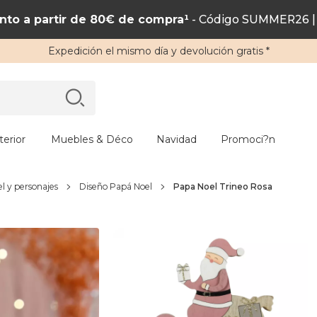
to a partir de 80€ de compra¹
- Código SUMMER26 | 
Expedición
el mismo día y
devolución gratis
*
erior
Muebles & Déco
Navidad
Promoci?n
l y personajes
Diseño Papá Noel
Papa Noel Trineo Rosa