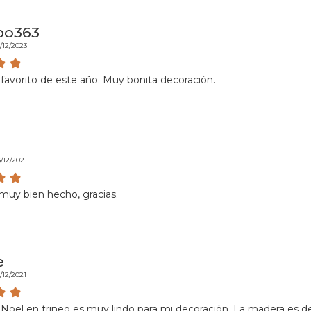
bo363
/12/2023
o favorito de este año. Muy bonita decoración.
/12/2021
muy bien hecho, gracias.
e
/12/2021
Noel en trineo es muy lindo para mi decoración. La madera es d