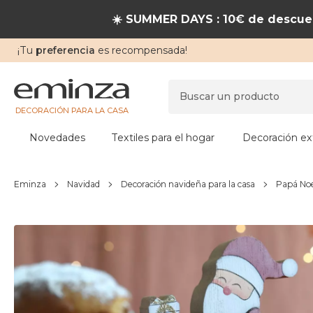
☀️ SUMMER DAYS : 10€ de descuen
¡Tu
preferencia
es recompensada!
DECORACIÓN PARA LA CASA
Novedades
Textiles para el hogar
Decoración ext
Eminza
Navidad
Decoración navideña para la casa
Papá Noe