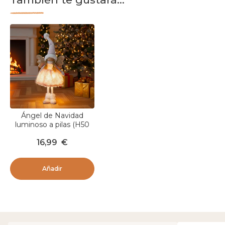
Ángel de Navidad
luminoso a pilas (H50
cm) Gladys vestido
16,99
€
Rosa
Añadir