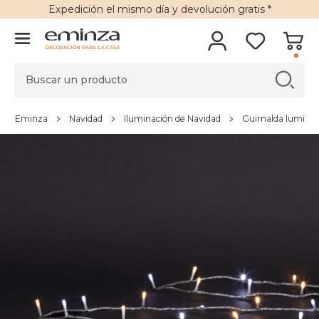
Expedición
el mismo día y
devolución gratis
*
DECORACIÓN PARA LA CASA
Eminza
Navidad
Iluminación de Navidad
Guirnalda lumino