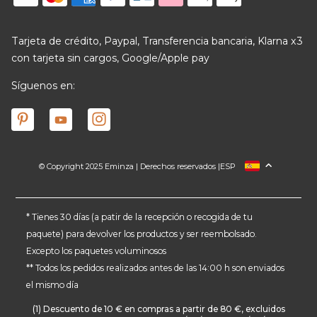
Tarjeta de crédito, Paypal, Transferencia bancaria, Klarna x3
con tarjeta sin cargos, Google/Apple pay
Síguenos en:
© Copyright 2025 Eminza | Derechos reservados |
ESP
FRANCIA
ITALIA
ALEMANIA
* Tienes 30 días (a patir de la recepción o recogida de tu
paquete) para devolver los productos y ser reembolsado.
PAÍSES BAJOS
Excepto los paquetes voluminosos
SUIZA
** Todos los pedidos realizados antes de las 14:00 h son enviados
DANMARK
el mismo día
(1) Descuento de 10 € en compras a partir de 80 €, excluidos