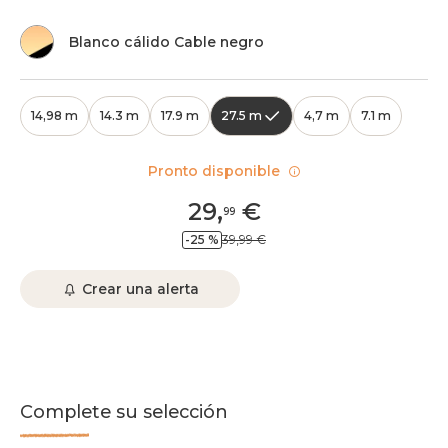
Blanco cálido Cable negro
14,98 m
14.3 m
17.9 m
27.5 m
4,7 m
7.1 m
Pronto disponible
29
,
€
99
-25 %
39,99 €
Crear una alerta
Complete su selección