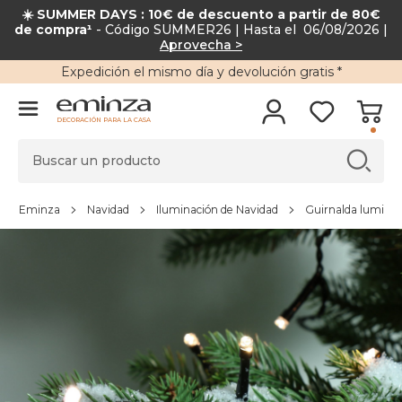
☀️ SUMMER DAYS : 10€ de descuento a partir de 80€
de compra¹
- Código SUMMER26 | Hasta el 06/08/2026 |
Aprovecha >
Expedición
el mismo día y
devolución gratis
*
DECORACIÓN PARA LA CASA
Eminza
Navidad
Iluminación de Navidad
Guirnalda lumino