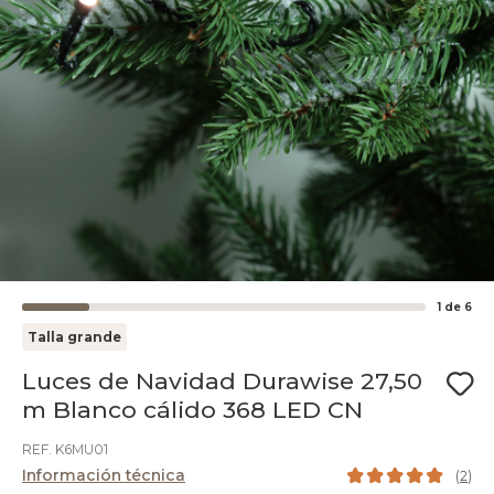
1
de
6
Talla grande
Luces de Navidad Durawise 27,50
m Blanco cálido 368 LED CN
REF. K6MU01
Información técnica
(
2
)