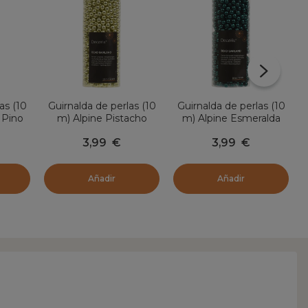
as (10
Guirnalda de perlas (10
Guirnalda de perlas (10
 Pino
m) Alpine Pistacho
m) Alpine Esmeralda
3,99
€
3,99
€
Añadir
Añadir