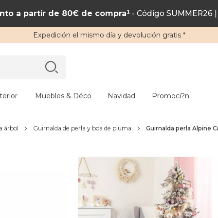
to a partir de 80€ de compra¹
- Código SUMMER26 | 
Expedición
el mismo día y
devolución gratis
*
erior
Muebles & Déco
Navidad
Promoci?n
a árbol
Guirnalda de perla y boa de pluma
Guirnalda perla Alpine 