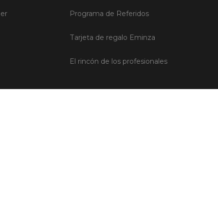
ler
Programa de Referidos
Tarjeta de regalo Eminza
El rincón de los profesionales