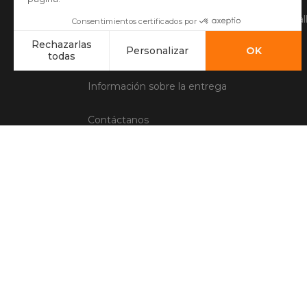
Hacer una devolución
Desde el Tal
Preguntas frecuentes
Información sobre la entrega
Contáctanos
Condiciones generales de venta
Aviso legal
Administración de Cookies
Opiniones clientes