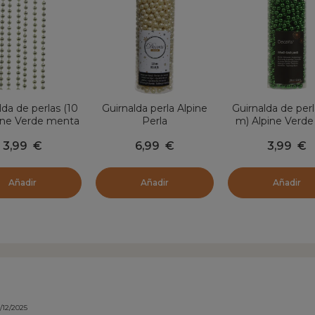
lda de perlas (10
Guirnalda perla Alpine
Guirnalda de perl
ine Verde menta
Perla
m) Alpine Verde
3,99
€
6,99
€
3,99
€
Añadir
Añadir
Añadir
/12/2025