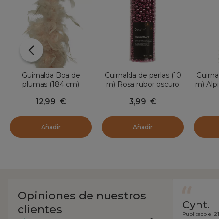
Guirnalda Boa de
Guirnalda de perlas (10
Guirna
plumas (184 cm)
m) Rosa rubor oscuro
m) Alp
Deluxe Perla
Alpine
12,99
€
3,99
€
Añadir
Añadir
Opiniones de nuestros
Cynt.
clientes
Publicado el 21