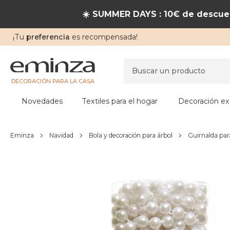
☀️ SUMMER DAYS : 10€ de descuen
¡Tu
preferencia
es recompensada!
DECORACIÓN PARA LA CASA
Novedades
Textiles para el hogar
Decoración ext
Eminza
Navidad
Bola y decoración para árbol
Guirnalda par