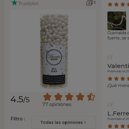
3
Guirnalda 
fuerte, se
Valent
Publicado el 29
¡Qué mona
4.5
/5
77 opiniones
L.Ferre
Filtro :
Publicado el 29
Todas las opiniones