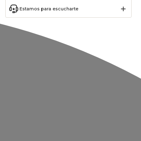
Estamos para escucharte
sa 16
Mantel individual Flor
Mantel
 verde
Oro
rectangular(L240 cm)
anco
Sapin Oro
2,09
€
11,19
€
-30
%
-30
%
2,99
€
15,99
€
Añadir
Añadir