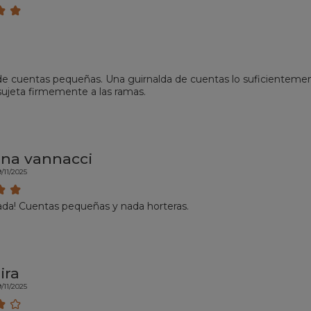
de cuentas pequeñas. Una guirnalda de cuentas lo suficientemen
 sujeta firmemente a las ramas.
ina vannacci
/11/2025
da! Cuentas pequeñas y nada horteras.
ira
/11/2025