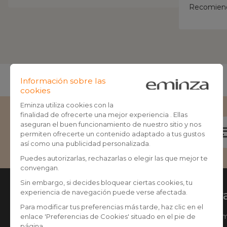
Recomiendo
Escríbenos
Ayuda
Nuestra
Seguir mi pedido
Quiénes so