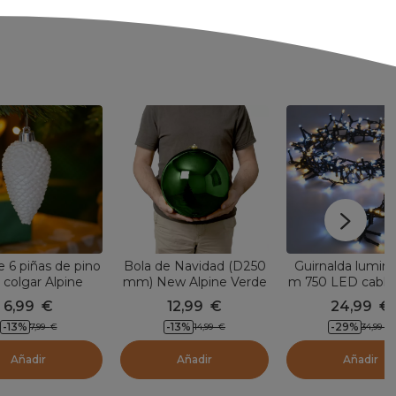
e 6 piñas de pino
Bola de Navidad (D250
Guirnalda lumino
 colgar Alpine
mm) New Alpine Verde
m 750 LED cable
Blanco
Lujo Bicolor Bl
6,99
€
12,99
€
24,99
€
cálido y frío
-13
%
-13
%
-29
%
7,99
€
14,99
€
34,99
€
Añadir
Añadir
Añadir