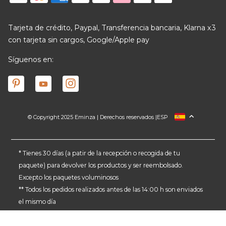
Tarjeta de crédito, Paypal, Transferencia bancaria, Klarna x3
con tarjeta sin cargos, Google/Apple pay
Síguenos en:
© Copyright 2025 Eminza | Derechos reservados |
ESP
FRANCIA
ITALIA
ALEMANIA
* Tienes 30 días (a patir de la recepción o recogida de tu
paquete) para devolver los productos y ser reembolsado.
PAÍSES BAJOS
Excepto los paquetes voluminosos
SUIZA
** Todos los pedidos realizados antes de las 14:00 h son enviados
DANMARK
el mismo día