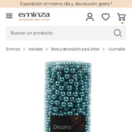
Expedición
el mismo día y
devolución gratis
*
DECORACIÓN PARA LA CASA
Eminza
Navidad
Bola y decoración para árbol
Guirnalda par