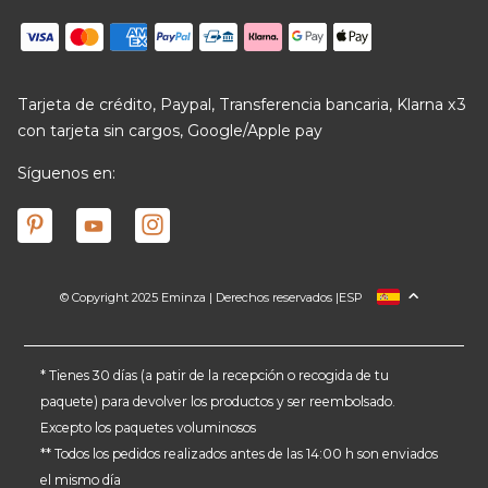
Tarjeta de crédito, Paypal, Transferencia bancaria, Klarna x3
con tarjeta sin cargos, Google/Apple pay
Síguenos en:
© Copyright 2025 Eminza | Derechos reservados |
ESP
FRANCIA
ITALIA
ALEMANIA
* Tienes 30 días (a patir de la recepción o recogida de tu
paquete) para devolver los productos y ser reembolsado.
PAÍSES BAJOS
Excepto los paquetes voluminosos
SUIZA
** Todos los pedidos realizados antes de las 14:00 h son enviados
DANMARK
el mismo día