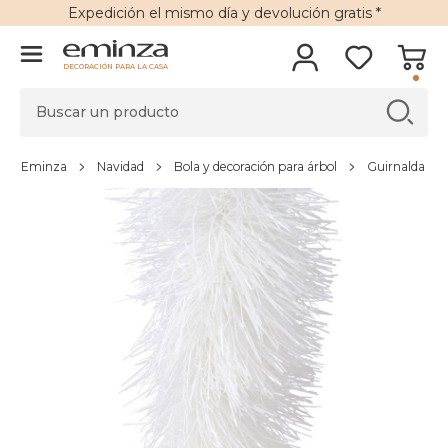
Expedición
el mismo día y
devolución gratis
*
DECORACIÓN PARA LA CASA
Eminza
Navidad
Bola y decoración para árbol
Guirnalda par