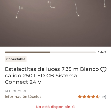
1
de
2
Conectable
Estalactitas de luces 7,35 m Blanco
cálido 250 LED CB Sistema
Connect 24 V
REF. 26FMU01
Información técnica
(
6
)
No está disponible