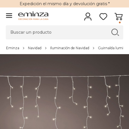
Expedición
el mismo día y
devolución gratis
*
DECORACIÓN PARA LA CASA
Eminza
Navidad
Iluminación de Navidad
Guirnalda lumino