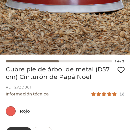
1
de
2
Cubre pie de árbol de metal (D57
cm) Cinturón de Papá Noel
REF. 2VZDU01
Información técnica
(
3
)
Rojo