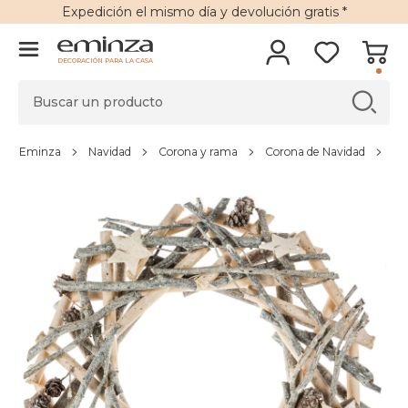
Expedición
el mismo día y
devolución gratis
*
DECORACIÓN PARA LA CASA
Eminza
Navidad
Corona y rama
Corona de Navidad
Co