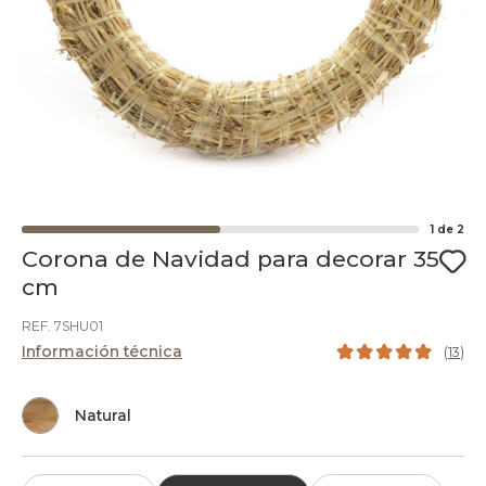
1
de
2
Corona de Navidad para decorar 35
cm
REF. 7SHU01
Información técnica
(
13
)
Natural