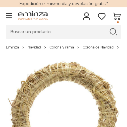
Expedición
el mismo día y
devolución gratis
*
DECORACIÓN PARA LA CASA
Eminza
Navidad
Corona y rama
Corona de Navidad
Co