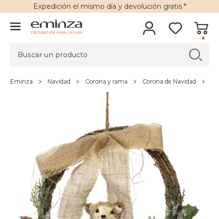
Expedición
el mismo día y
devolución gratis
*
DECORACIÓN PARA LA CASA
Eminza
Navidad
Corona y rama
Corona de Navidad
Co